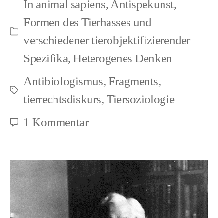
In
animal sapiens
,
Antispekunst
,
und
Formen des Tierhasses und
Tierobjektifizierung
Kategorien
verschiedener tierobjektifizierender
Spezifika
,
Heterogenes Denken
Antibiologismus
,
Fragments
,
Schlagwörter
tierrechtsdiskurs
,
Tiersoziologie
zu
1 Kommentar
Soziale
Ritualistik,
Witchcraft
und
Tierobjektifizierung