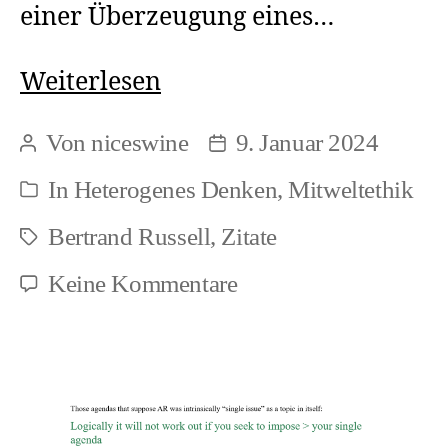
einer Überzeugung eines…
Menschliche
Weiterlesen
Megalomanie
Von
niceswine
9. Januar 2024
Beitragsautor
Beitragsdatum
In
Heterogenes Denken
,
Mitweltethik
Kategorien
Bertrand Russell
,
Zitate
Schlagwörter
zu
Keine Kommentare
Menschliche
Megalomanie