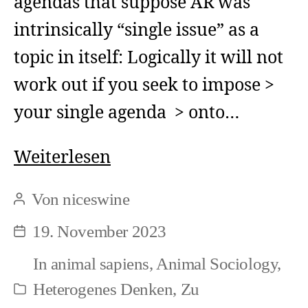
agendas that suppose AR was
intrinsically “single issue” as a
topic in itself: Logically it will not
work out if you seek to impose >
your single agenda > onto…
The
Weiterlesen
abbreviated
Von
niceswine
Beitragsautor
view
19. November 2023
Beitragsdatum
of
In
animal sapiens
,
Animal Sociology
,
Animal
Heterogenes Denken
,
Zu
Rights
Kategorien