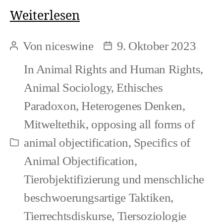
Could
Weiterlesen
nonhuman
Von
niceswine
9. Oktober 2023
Beitragsautor
Beitragsdatum
pain
In
Animal Rights and Human Rights
,
ever
Animal Sociology
,
Ethisches
equal
Paradoxon
,
Heterogenes Denken
,
a
Mitweltethik
,
opposing all forms of
norm
animal objectification
,
Specifics of
Kategorien
Animal Objectification
,
Tierobjektifizierung und menschliche
beschwoerungsartige Taktiken
,
Tierrechtsdiskurse
,
Tiersoziologie