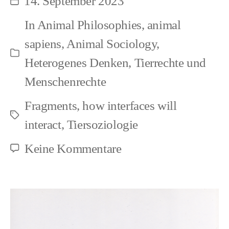
14. September 2023
Beitragsdatum
Animal
In
Animal Philosophies
,
animal
Societies
sapiens
,
Animal Sociology
,
Kategorien
Heterogenes Denken
,
Tierrechte und
Menschenrechte
Fragments
,
how interfaces will
Schlagwörter
interact
,
Tiersoziologie
zu
Keine Kommentare
Human
Societies
amongst
Animal