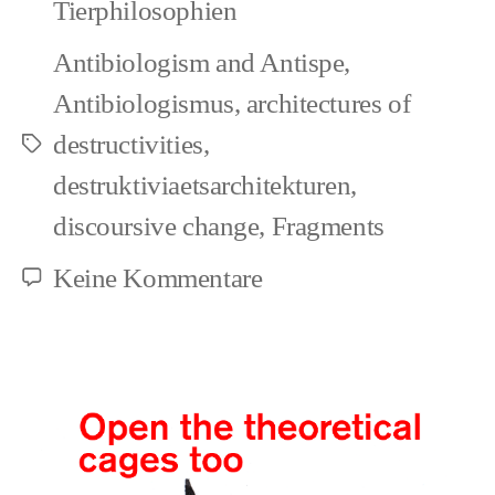
Tierphilosophien
is
Antibiologism and Antispe
,
agenda
Antibiologismus
,
architectures of
driven
destructivities
,
Schlagwörter
destruktiviaetsarchitekturen
,
discoursive change
,
Fragments
zu
Keine Kommentare
The
abbreviated
view
of
Animal