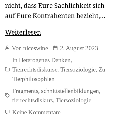
nicht, dass Eure Sachlichkeit sich
auf Eure Kontrahenten bezieht,…
Theriozid:
Weiterlesen
Faunazide
Von
niceswine
2. August 2023
Beitragsautor
Beitragsdatum
benennen
In
Heterogenes Denken
,
Tierrechtsdiskurse
,
Tiersoziologie
,
Zu
Kategorien
Tierphilosophien
Fragments
,
schnittstellenbildungen
,
Schlagwörter
tierrechtsdiskurs
,
Tiersoziologie
zu
Keine Kommentare