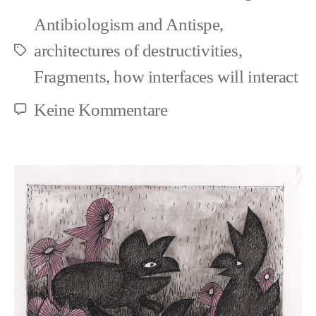
Antibiologism and Antispe
,
architectures of destructivities
,
Schlagwörter
Fragments
,
how interfaces will interact
zu
Keine Kommentare
Could
nonhuman
pain
ever
equal
a
norm