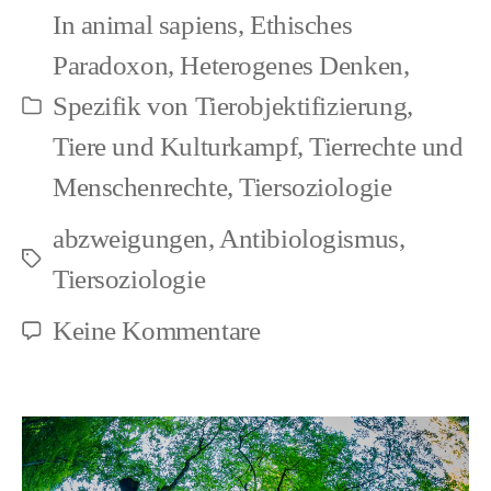
In
animal sapiens
,
Ethisches
Paradoxon
,
Heterogenes Denken
,
Spezifik von Tierobjektifizierung
,
Kategorien
Tiere und Kulturkampf
,
Tierrechte und
Menschenrechte
,
Tiersoziologie
abzweigungen
,
Antibiologismus
,
Schlagwörter
Tiersoziologie
zu
Keine Kommentare
Pamphlete:
Ehrfurcht