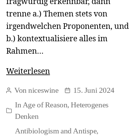
fragwürdig erkennbar, dann
trenne a.) Themen stets von
irgendwelchen Proponenten, und
b.) kontextualisiere alles im
Rahmen…
The
Weiterlesen
lesser
Von
niceswine
15. Juni 2024
Beitragsautor
Beitragsdatum
credible
In
Age of Reason
,
Heterogenes
allies
Kategorien
Denken
Antibiologism and Antispe
,