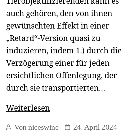
Tierobjektifizierenden kann es
auch gehören, den von ihnen
gewünschten Effekt in einer
„Retard“-Version quasi zu
induzieren, indem 1.) durch die
Verzögerung einer für jeden
ersichtlichen Offenlegung, der
durch sie transportierten…
Soziale
Weiterlesen
Ritualistik,
Von
niceswine
24. April 2024
Beitragsautor
Beitragsdatum
Witchcraft