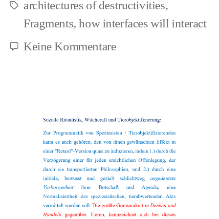
architectures of destructivities
,
Schlagwörter
Fragments
,
how interfaces will interact
zu
Keine Kommentare
The
lesser
credible
allies