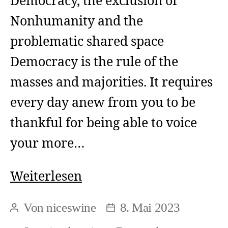
Democracy, the exclusion of
Nonhumanity and the
problematic shared space
Democracy is the rule of the
masses and majorities. It requires
every day anew from you to be
thankful for being able to voice
your more…
Democracy
Weiterlesen
(1)
Von
niceswine
8. Mai 2023
Beitragsautor
Beitragsdatum