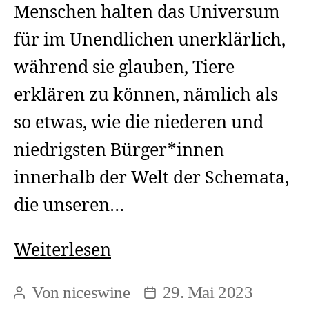
Menschen halten das Universum
für im Unendlichen unerklärlich,
während sie glauben, Tiere
erklären zu können, nämlich als
so etwas, wie die niederen und
niedrigsten Bürger*innen
innerhalb der Welt der Schemata,
die unseren…
Pamphlete:
Weiterlesen
Ehrfurcht
Von
niceswine
29. Mai 2023
Beitragsautor
Beitragsdatum