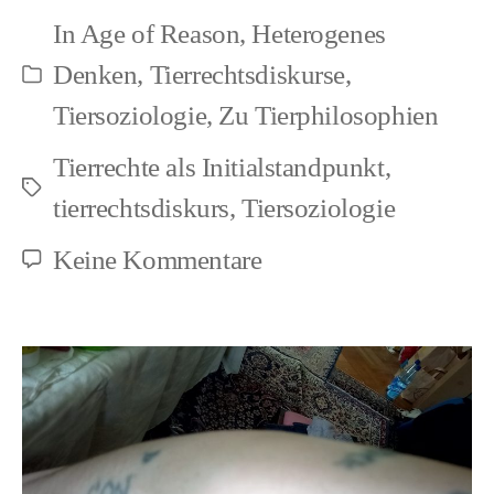
begriffliche
In
Age of Reason
,
Heterogenes
Herrschaft
Denken
,
Tierrechtsdiskurse
,
Kategorien
Tiersoziologie
,
Zu Tierphilosophien
Tierrechte als Initialstandpunkt
,
Schlagwörter
tierrechtsdiskurs
,
Tiersoziologie
zu
Keine Kommentare
Tierrechte
und
begriffliche
Herrschaft