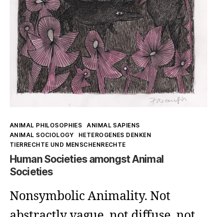
Kategorien
ANIMAL PHILOSOPHIES
ANIMAL SAPIENS
ANIMAL SOCIOLOGY
HETEROGENES DENKEN
TIERRECHTE UND MENSCHENRECHTE
Human Societies amongst Animal
Societies
Nonsymbolic Animality. Not
abstractly vague, not diffuse, not