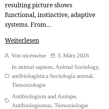
resulting picture shows
functional, instinctive, adaptive
systems. From…
The
Weiterlesen
circular
Von
niceswine
3. März 2026
Beitragsautor
Beitragsdatum
reasoning
In
animal sapiens
,
Animal Sociology
,
in
antibiologística Sociología animal
,
Kategorien
biology
Tiersoziologie
(en/de/es)
Antibiologism and Antispe
,
Schlagwörter
Antibiologismus
,
Tiersoziologie