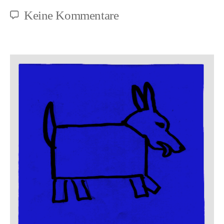
zu
Keine Kommentare
Zur
Verflechtung
von
Speziesismus
und
Biologismus