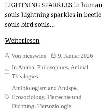
LIGHTNING SPARKLES in human
souls Lightning sparkles in beetle
souls bird souls…
Farangis
Weiterlesen
Yegane
Von
niceswine
9. Januar 2026
Beitragsautor
Beitragsdatum
Arani:
In
Animal Philosophies
,
Animal
Leuchtfunken
Kategorien
Thealogies
Antibiologism and Antispe
,
Ecosociology
,
Tierrechte und
Schlagwörter
Dichtung
,
Tiersoziologie