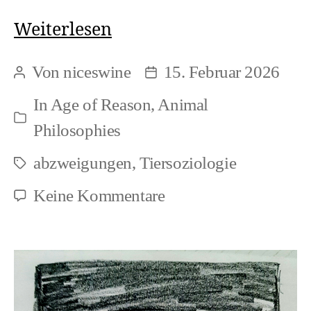
Epistemische
Weiterlesen
Unruhe
Von
niceswine
15. Februar 2026
Beitragsautor
Beitragsdatum
statt
In
Age of Reason
,
Animal
Projektion
Kategorien
Philosophies
abzweigungen
,
Tiersoziologie
Schlagwörter
zu
Keine Kommentare
Epistemische
Unruhe
statt
Projektion