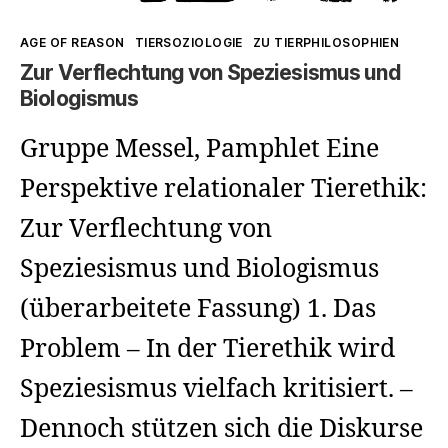
anschauen
richten
Kategorien
AGE OF REASON
TIERSOZIOLOGIE
ZU TIERPHILOSOPHIEN
wollen)?
(wenn
Zur Verflechtung von Speziesismus und
Menschen
Biologismus
nicht
Gruppe Messel, Pamphlet Eine
mal
Perspektive relationaler Tierethik:
einander
Zur Verflechtung von
anschauen
Speziesismus und Biologismus
wollen)?
(überarbeitete Fassung) 1. Das
Problem – In der Tierethik wird
Speziesismus vielfach kritisiert. –
Dennoch stützen sich die Diskurse