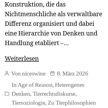
Konstruktion, die das
Nichtmenschliche als verwaltbare
Differenz organisiert und dabei
eine Hierarchie von Denken und
Handlung etabliert –…
Tierrechte
Weiterlesen
und
Von
niceswine
8. März 2026
Beitragsautor
Beitragsdatum
begriffliche
In
Age of Reason
,
Heterogenes
Herrschaft
Denken
,
Tierrechtsdiskurse
,
Kategorien
Tiersoziologie
,
Zu Tierphilosophien