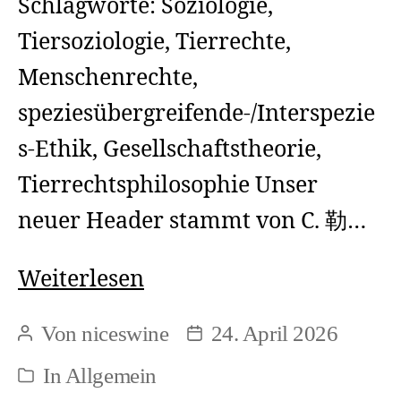
Schlagworte: Soziologie,
Tiersoziologie, Tierrechte,
Menschenrechte,
speziesübergreifende-/Interspezie
s-Ethik, Gesellschaftstheorie,
Tierrechtsphilosophie Unser
neuer Header stammt von C. 勒…
Syl
Weiterlesen
Ko:
Von
niceswine
24. April 2026
Beitragsautor
Beitragsdatum
Warum
In
Allgemein
Kategorien
sollten