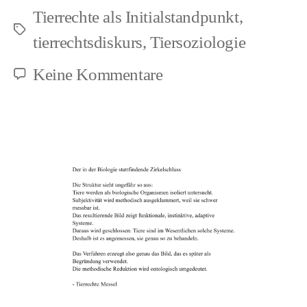
Tierrechte als Initialstandpunkt
,
Schlagwörter
tierrechtsdiskurs
,
Tiersoziologie
zu
Keine Kommentare
Tierrechte
und
begriffliche
Herrschaft