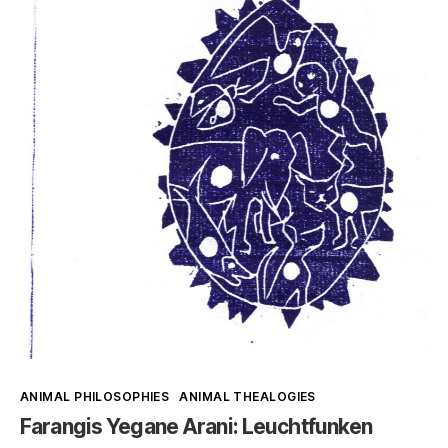
>
Nichtherrschaft:
Weltverwaltung
als
Illusion
Kategorien
ANIMAL PHILOSOPHIES
ANIMAL THEALOGIES
Farangis Yegane Arani: Leuchtfunken