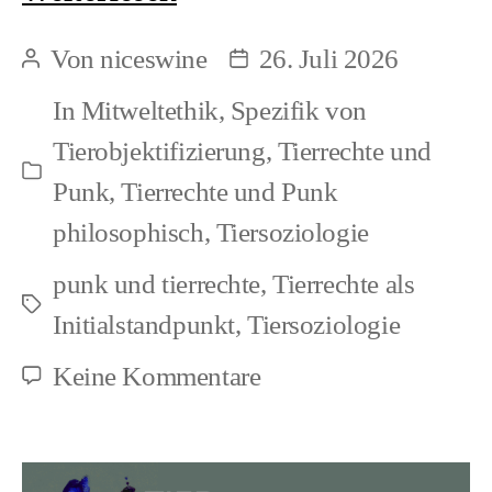
Von
niceswine
26. Juli 2026
Beitragsautor
Beitragsdatum
In
Mitweltethik
,
Spezifik von
Tierobjektifizierung
,
Tierrechte und
Kategorien
Punk
,
Tierrechte und Punk
philosophisch
,
Tiersoziologie
punk und tierrechte
,
Tierrechte als
Schlagwörter
Initialstandpunkt
,
Tiersoziologie
zu
Keine Kommentare
Gleichrichtungseben