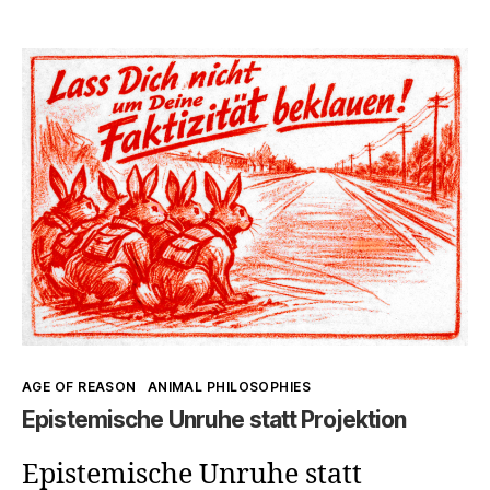
Kunst
und
Speziesismus:
Ästhetik
und
objektifizierende
Rahmen
Kategorien
AGE OF REASON
ANIMAL PHILOSOPHIES
Epistemische Unruhe statt Projektion
Epistemische Unruhe statt