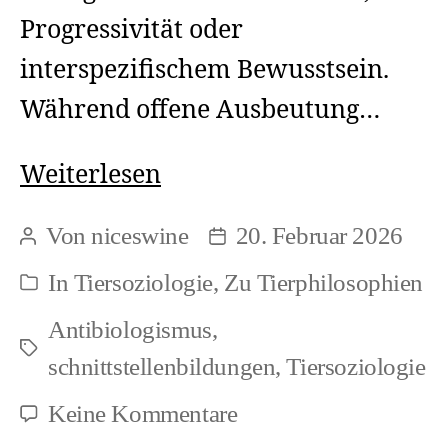
Progressivität oder
interspezifischem Bewusstsein.
Während offene Ausbeutung…
Kunst
Weiterlesen
und
Von
niceswine
20. Februar 2026
Beitragsautor
Beitragsdatum
Speziesismus:
In
Tiersoziologie
,
Zu Tierphilosophien
Kategorien
Ästhetik
Antibiologismus
,
und
Schlagwörter
schnittstellenbildungen
,
Tiersoziologie
objektifizierende
Rahmen
zu
Keine Kommentare