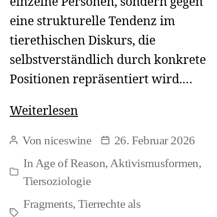
einzelne Personen, sondern gegen
eine strukturelle Tendenz im
tierethischen Diskurs, die
selbstverständlich durch konkrete
Positionen repräsentiert wird.…
Tier
Weiterlesen
als
Von
niceswine
26. Februar 2026
Beitragsautor
Beitragsdatum
konstruiertes
In
Age of Reason
,
Aktivismusformen
,
Fremdes
Kategorien
Tiersoziologie
in
Fragments
,
Tierrechte als
welchem
Schlagwörter