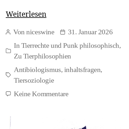
Tierrechte
Weiterlesen
und
Von
niceswine
31. Januar 2026
Beitragsautor
Beitragsdatum
Punk
In
Tierrechte und Punk philosophisch
,
>
Kategorien
Zu Tierphilosophien
Nichtherrschaft:
Antibiologismus
,
inhaltsfragen
,
Weltverwaltung
Schlagwörter
Tiersoziologie
als
zu
Keine Kommentare
Illusion
Tierrechte
und
Punk