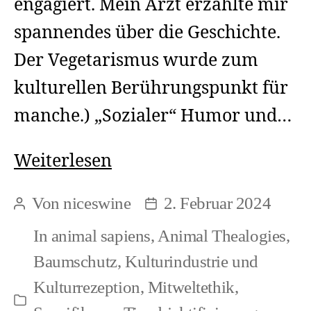
engagiert. Mein Arzt erzählte mir
spannendes über die Geschichte.
Der Vegetarismus wurde zum
kulturellen Berührungspunkt für
manche.) „Sozialer“ Humor und…
Ästhetik
Weiterlesen
zum
Von
niceswine
2. Februar 2024
Beitragsautor
Beitragsdatum
Zersetzen
In
animal sapiens
,
Animal Thealogies
,
Baumschutz
,
Kulturindustrie und
Kulturrezeption
,
Mitweltethik
,
Kategorien