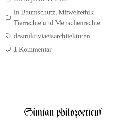
Beitragsdatum
(1),
In
Baumschutz
,
Mitweltethik
,
korrigierte
Kategorien
Tierrechte und Menschenrechte
Fassung
destruktiviaetsarchitekturen
Schlagwörter
zu
1 Kommentar
Waldschutz
und
Antijagd
(1),
korrigierte
Fassung