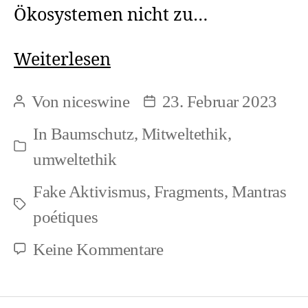
Ökosystemen nicht zu…
Fake
Weiterlesen
Aktivismus:
Von
niceswine
23. Februar 2023
Beitragsautor
Beitragsdatum
Auf
In
Baumschutz
,
Mitweltethik
,
Kosten
Kategorien
umweltethik
von
Fake Aktivismus
,
Fragments
,
Mantras
Bäumen
Schlagwörter
poétiques
zu
Keine Kommentare
Fake
Aktivismus: