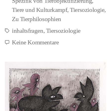
Spezifik von Tierobjektifizierung
,
Tiere und Kulturkampf
,
Tiersoziologie
,
Zu Tierphilosophien
inhaltsfragen
,
Tiersoziologie
Schlagwörter
zu
Keine Kommentare
Ästhetik
zum
Zersetzen