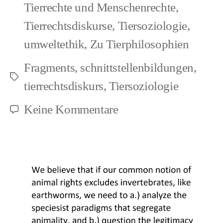
Tierrechte und Menschenrechte
,
Tierrechtsdiskurse
,
Tiersoziologie
,
umweltethik
,
Zu Tierphilosophien
Fragments
,
schnittstellenbildungen
,
Schlagwörter
tierrechtsdiskurs
,
Tiersoziologie
zu
Keine Kommentare
Faunazid
und
Ökozid