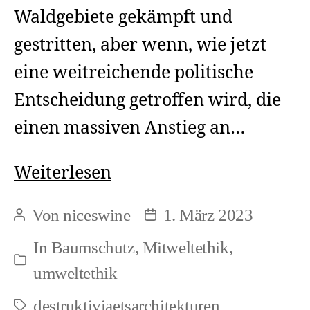
Waldgebiete gekämpft und
gestritten, aber wenn, wie jetzt
eine weitreichende politische
Entscheidung getroffen wird, die
einen massiven Anstieg an…
Für
Weiterlesen
eine
Von
niceswine
1. März 2023
Beitragsautor
Beitragsdatum
bundesweite
In
Baumschutz
,
Mitweltethik
,
Baumschutzsatzung
Kategorien
umweltethik
(1)
destruktiviaetsarchitekturen