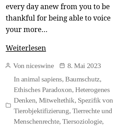
every day anew from you to be
thankful for being able to voice
your more…
Democracy
Weiterlesen
(1)
Von
niceswine
8. Mai 2023
Beitragsautor
Beitragsdatum
In
animal sapiens
,
Baumschutz
,
Ethisches Paradoxon
,
Heterogenes
Denken
,
Mitweltethik
,
Spezifik von
Kategorien
Tierobjektifizierung
,
Tierrechte und
Menschenrechte
,
Tiersoziologie
,