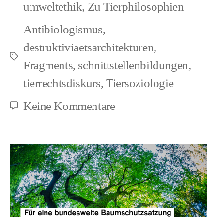
umweltethik
,
Zu Tierphilosophien
Antibiologismus
,
destruktiviaetsarchitekturen
,
Schlagwörter
Fragments
,
schnittstellenbildungen
,
tierrechtsdiskurs
,
Tiersoziologie
zu
Keine Kommentare
Democracy
(1)