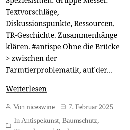
Speziesismen. Gruppe Messel:
Textvorschläge,
Diskussionspunkte, Ressourcen,
TR-Geschichte. Zusammenhänge
klären. #antispe Ohne die Brücke
> zwischen der
Farmtierproblematik, auf der…
Tierrechte
Weiterlesen
und
Von
niceswine
7. Februar 2025
Beitragsautor
Beitragsdatum
Punk:
In
Antispekunst
,
Baumschutz
,
Antijagd
Kategorien