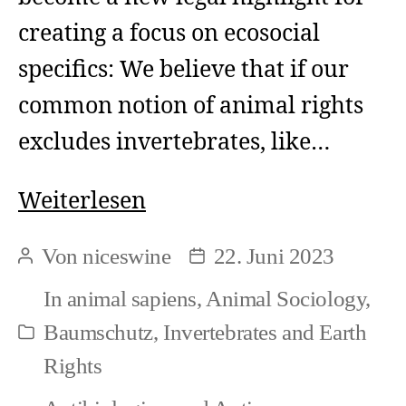
creating a focus on ecosocial
specifics: We believe that if our
common notion of animal rights
excludes invertebrates, like…
Earthworms
Weiterlesen
and
Von
niceswine
22. Juni 2023
Beitragsautor
Beitragsdatum
Animal
In
animal sapiens
,
Animal Sociology
,
Rights
Baumschutz
,
Invertebrates and Earth
Kategorien
Rights