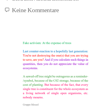
Schlagwörter
zu
Keine Kommentare
Für
eine
bundesweite
Baumschutzsatzung
(1)