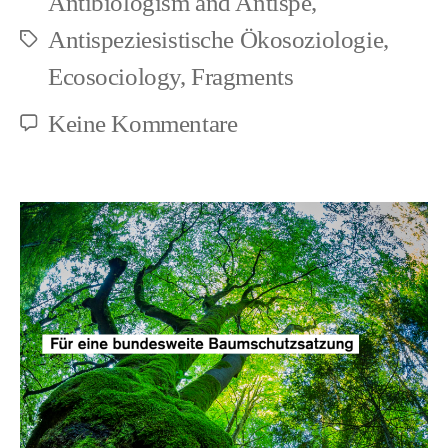
Antibiologism and Antispe
,
Antispeziesistische Ökosoziologie
,
Schlagwörter
Ecosociology
,
Fragments
zu
Keine Kommentare
Earthworms
and
Animal
Rights