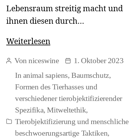
Lebensraum streitig macht und
ihnen diesen durch…
Faunazid
Weiterlesen
und
Von
niceswine
1. Oktober 2023
Beitragsautor
Beitragsdatum
Ökozid
In
animal sapiens
,
Baumschutz
,
Formen des Tierhasses und
verschiedener tierobjektifizierender
Spezifika
,
Mitweltethik
,
Tierobjektifizierung und menschliche
Kategorien
beschwoerungsartige Taktiken
,