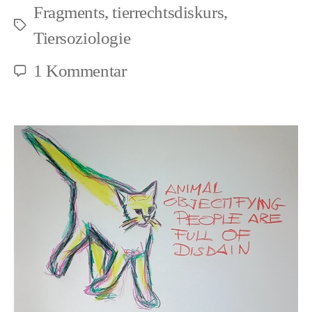
Fragments
,
tierrechtsdiskurs
,
Umweltschutz
Schlagwörter
Tiersoziologie
zu
1 Kommentar
Die
Verbindung
zwischen
Tierrechten
und
Umweltschutz