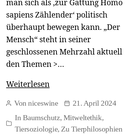
man sich als ‚zur Gattung Homo
sapiens Zählender‘ politisch
überhaupt bewegen kann. „Der
Mensch“ steht in seiner
geschlossenen Mehrzahl aktuell
den Themen >…
Die
Weiterlesen
Verbindung
Von
niceswine
21. April 2024
Beitragsautor
Beitragsdatum
zwischen
In
Baumschutz
,
Mitweltethik
,
Tierrechten
Kategorien
Tiersoziologie
,
Zu Tierphilosophien
und