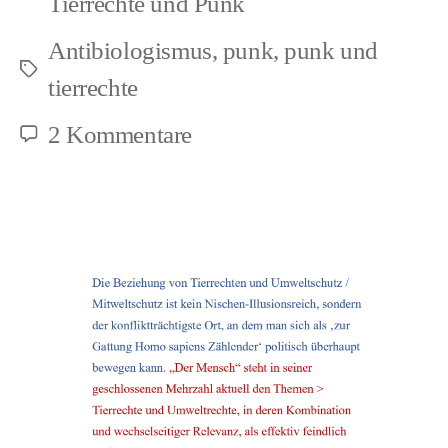
Tierrechte und Punk
1
Antibiologismus
,
punk
,
punk und
–
Schlagwörter
tierrechte
3
zu
2 Kommentare
Tierrechte
und
Punk:
Antijagd
1
–
3