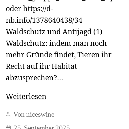
oder https://d-
nb.info/1378640438/34
Waldschutz und Antijagd (1)
Waldschutz: indem man noch
mehr Gründe findet, Tieren ihr
Recht auf ihr Habitat
abzusprechen?…
Waldschutz
Weiterlesen
und
Von
niceswine
Beitragsautor
Antijagd
25. September 2025