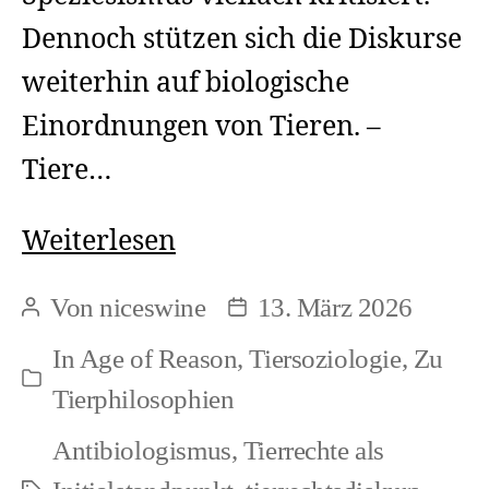
Dennoch stützen sich die Diskurse
weiterhin auf biologische
Einordnungen von Tieren. –
Tiere…
Zur
Weiterlesen
Verflechtung
Von
niceswine
13. März 2026
Beitragsautor
Beitragsdatum
von
In
Age of Reason
,
Tiersoziologie
,
Zu
Speziesismus
Kategorien
Tierphilosophien
und
Antibiologismus
,
Tierrechte als
Biologismus