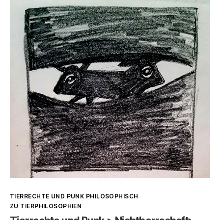
Speziesismus:
Ästhetik
und
objektifizierende
Rahmen
Kategorien
TIERRECHTE UND PUNK PHILOSOPHISCH
ZU TIERPHILOSOPHIEN