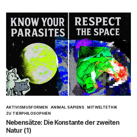
und
Punk
>
Nichtherrschaft:
Weltverwaltung
als
Illusion
Kategorien
AKTIVISMUSFORMEN
ANIMAL SAPIENS
MITWELTETHIK
ZU TIERPHILOSOPHIEN
Nebensätze: Die Konstante der zweiten
Natur (1)