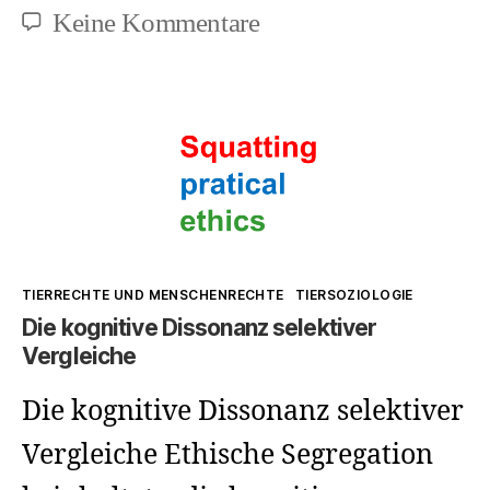
zu
Keine Kommentare
Verschachtelter
Speziesismus
/
Interlocked
speciesism
Kategorien
TIERRECHTE UND MENSCHENRECHTE
TIERSOZIOLOGIE
Die kognitive Dissonanz selektiver
Vergleiche
Die kognitive Dissonanz selektiver
Vergleiche Ethische Segregation