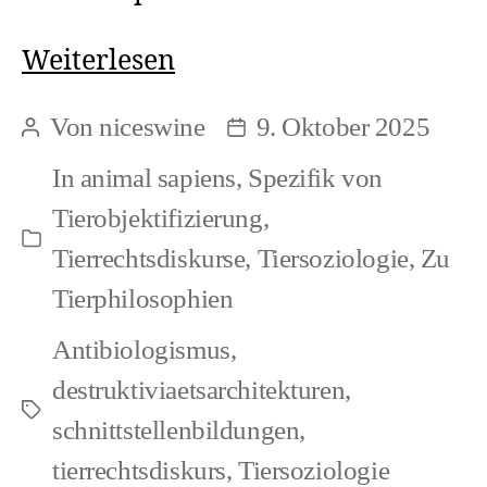
Tiersoziologie
Weiterlesen
versus
Von
niceswine
9. Oktober 2025
Beitragsautor
Beitragsdatum
Ethologie
In
animal sapiens
,
Spezifik von
(1)
Tierobjektifizierung
,
Kategorien
Tierrechtsdiskurse
,
Tiersoziologie
,
Zu
Tierphilosophien
Antibiologismus
,
destruktiviaetsarchitekturen
,
Schlagwörter
schnittstellenbildungen
,
tierrechtsdiskurs
,
Tiersoziologie