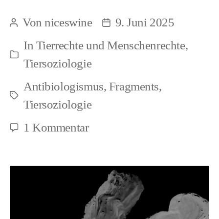
kognitive
Von
niceswine
9. Juni 2025
Beitragsautor
Beitragsdatum
Dissonanz
In
Tierrechte und Menschenrechte
,
selektiver
Kategorien
Tiersoziologie
Vergleiche
Antibiologismus
,
Fragments
,
Schlagwörter
Tiersoziologie
zu
1 Kommentar
Die
kognitive
Dissonanz
selektiver
Vergleiche