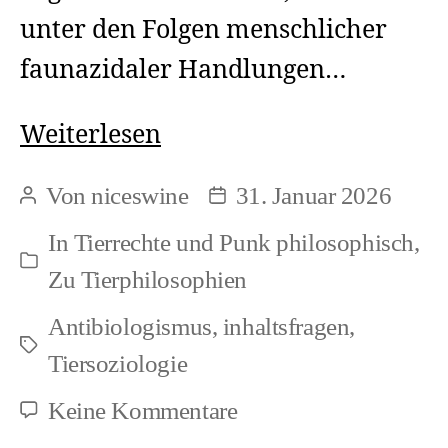
unter den Folgen menschlicher
faunazidaler Handlungen…
Tierrechte
Weiterlesen
und
Von
niceswine
31. Januar 2026
Beitragsautor
Beitragsdatum
Punk
In
Tierrechte und Punk philosophisch
,
>
Kategorien
Zu Tierphilosophien
Nichtherrschaft:
Antibiologismus
,
inhaltsfragen
,
Weltverwaltung
Schlagwörter
Tiersoziologie
als
zu
Keine Kommentare
Illusion
Tierrechte