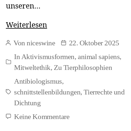
unseren…
Nebensätze:
Weiterlesen
Die
Von
niceswine
22. Oktober 2025
Beitragsautor
Beitragsdatum
Konstante
In
Aktivismusformen
,
animal sapiens
,
der
Kategorien
Mitweltethik
,
Zu Tierphilosophien
zweiten
Antibiologismus
,
Natur
schnittstellenbildungen
,
Tierrechte und
Schlagwörter
(1)
Dichtung
zu
Keine Kommentare
Nebensätze: