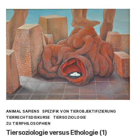
Die
Konstante
der
zweiten
Natur
(1)
Kategorien
ANIMAL SAPIENS
SPEZIFIK VON TIEROBJEKTIFIZIERUNG
TIERRECHTSDISKURSE
TIERSOZIOLOGIE
ZU TIERPHILOSOPHIEN
Tiersoziologie versus Ethologie (1)