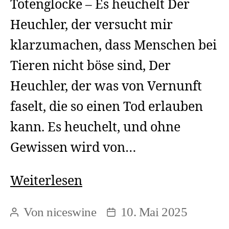
Totenglocke – Es heuchelt Der
Heuchler, der versucht mir
klarzumachen, dass Menschen bei
Tieren nicht böse sind, Der
Heuchler, der was von Vernunft
faselt, die so einen Tod erlauben
kann. Es heuchelt, und ohne
Gewissen wird von…
Totenglocke
Weiterlesen
–
Von
niceswine
10. Mai 2025
Beitragsautor
Beitragsdatum
Es