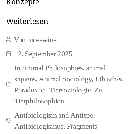
Konzepte…
Verschachtelter
Weiterlesen
Speziesismus
Von
niceswine
Beitragsautor
/
12. September 2025
Beitragsdatum
Interlocked
In
Animal Philosophies
,
animal
speciesism
sapiens
,
Animal Sociology
,
Ethisches
Kategorien
Paradoxon
,
Tiersoziologie
,
Zu
Tierphilosophien
Antibiologism and Antispe
,
Schlagwörter
Antibiologismus
,
Fragments