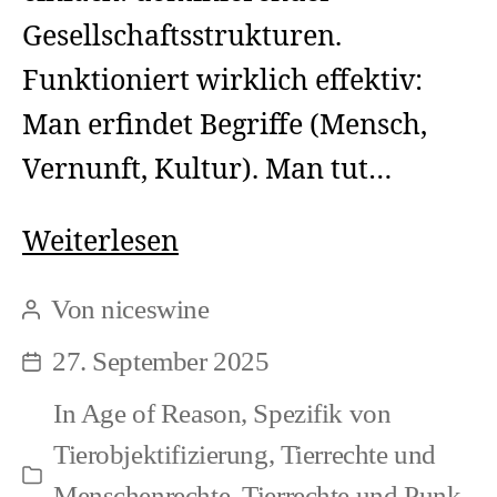
Gesellschaftsstrukturen.
Funktioniert wirklich effektiv:
Man erfindet Begriffe (Mensch,
Vernunft, Kultur). Man tut…
Wie
Weiterlesen
verlaufen
Von
niceswine
Beitragsautor
Formen
27. September 2025
Beitragsdatum
der
In
Age of Reason
,
Spezifik von
Entrechtung?
Tierobjektifizierung
,
Tierrechte und
Kategorien
Menschenrechte
,
Tierrechte und Punk