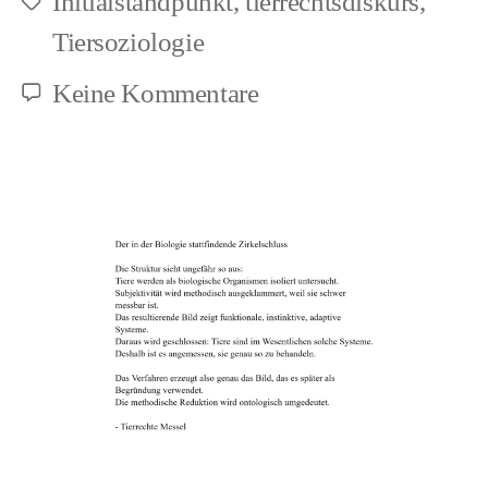
Initialstandpunkt
,
tierrechtsdiskurs
,
Schlagwörter
Tiersoziologie
zu
Keine Kommentare
Zur
Verflechtung
von
Speziesismus
und
Biologismus