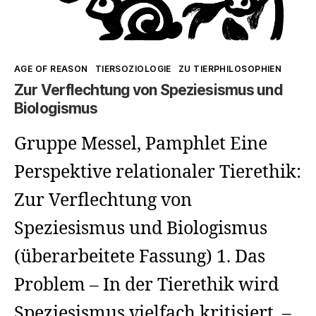
Kategorien
AGE OF REASON
TIERSOZIOLOGIE
ZU TIERPHILOSOPHIEN
Zur Verflechtung von Speziesismus und
Biologismus
Gruppe Messel, Pamphlet Eine
Perspektive relationaler Tierethik:
Zur Verflechtung von
Speziesismus und Biologismus
(überarbeitete Fassung) 1. Das
Problem – In der Tierethik wird
Speziesismus vielfach kritisiert. –