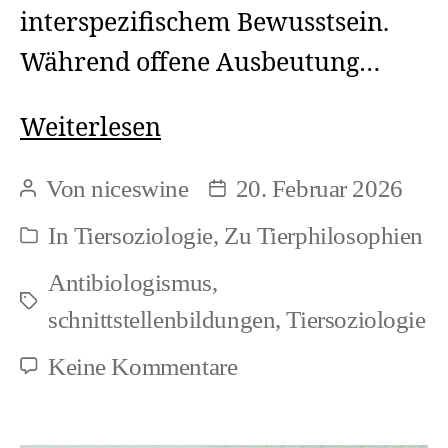
interspezifischem Bewusstsein.
Während offene Ausbeutung…
Kunst
Weiterlesen
und
Von
niceswine
20. Februar 2026
Beitragsautor
Beitragsdatum
Speziesismus:
In
Tiersoziologie
,
Zu Tierphilosophien
Kategorien
Ästhetik
Antibiologismus
,
und
Schlagwörter
schnittstellenbildungen
,
Tiersoziologie
objektifizierende
Rahmen
zu
Keine Kommentare
Kunst
und