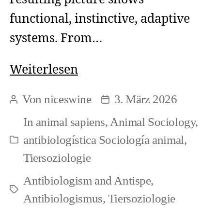
functional, instinctive, adaptive
systems. From…
The
Weiterlesen
circular
Von
niceswine
3. März 2026
Beitragsautor
Beitragsdatum
reasoning
In
animal sapiens
,
Animal Sociology
,
in
antibiologística Sociología animal
,
Kategorien
biology
Tiersoziologie
(en/de/es)
Antibiologism and Antispe
,
Schlagwörter
Antibiologismus
,
Tiersoziologie