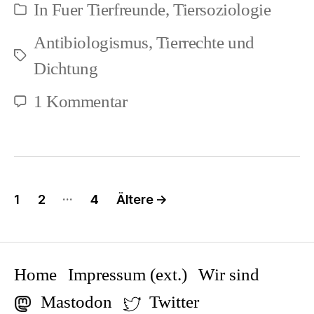
In
Fuer Tierfreunde
,
Tiersoziologie
Kategorien
heuchelt
Antibiologismus
,
Tierrechte und
/
Schlagwörter
Dichtung
Schwimmen
zu
1 Kommentar
Totenglocke
–
Es
Seitennummerierung
…
1
2
4
Ältere
→
heuchelt
der
Beiträge
/
Schwimmen
Home
Impressum (ext.)
Wir sind
Mastodon
Twitter