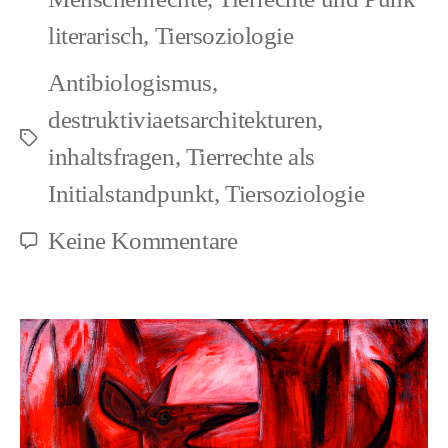
literarisch
,
Tiersoziologie
Antibiologismus
,
destruktiviaetsarchitekturen
,
Schlagwörter
inhaltsfragen
,
Tierrechte als
Initialstandpunkt
,
Tiersoziologie
zu
Keine Kommentare
Wie
verlaufen
Formen
der
Entrechtung?