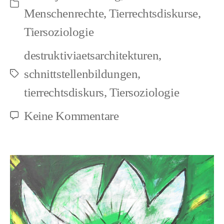
Kategorien
Menschenrechte
,
Tierrechtsdiskurse
,
Tiersoziologie
destruktiviaetsarchitekturen
,
schnittstellenbildungen
,
Schlagwörter
tierrechtsdiskurs
,
Tiersoziologie
zu
Keine Kommentare
Soziologische
Implikation
des
Anthropozänbegriffe