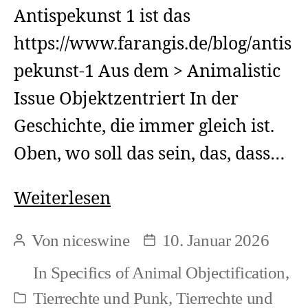
Antispekunst 1 ist das
https://www.farangis.de/blog/antis
pekunst-1 Aus dem > Animalistic
Issue Objektzentriert In der
Geschichte, die immer gleich ist.
Oben, wo soll das sein, das, dass…
Totenglocke
Weiterlesen
–
Von
niceswine
10. Januar 2026
Beitragsautor
Beitragsdatum
Objektzentriert
In
Specifics of Animal Objectification
,
Tierrechte und Punk
,
Tierrechte und
Kategorien