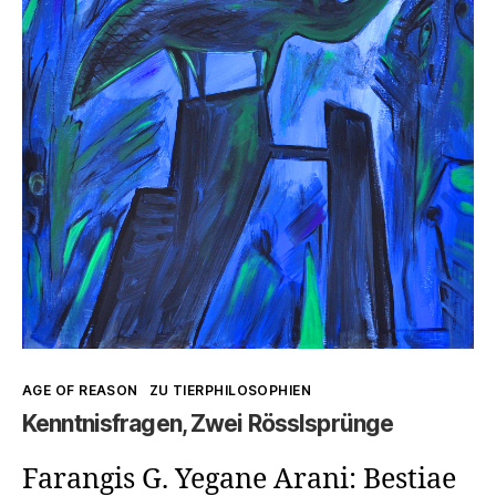
Kategorien
AGE OF REASON
ZU TIERPHILOSOPHIEN
Kenntnisfragen, Zwei Rösslsprünge
Farangis G. Yegane Arani: Bestiae