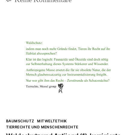
Wie
verlaufen
Formen
der
Entrechtung?
Kategorien
BAUMSCHUTZ
MITWELTETHIK
TIERRECHTE UND MENSCHENRECHTE