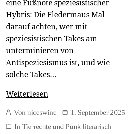
eine Fußnote speziesistischer
Hybris: Die Fledermaus Mal
darauf achten, wer mit
speziesistischen Takes am
unterminieren von
Antispeziesismus ist, und wie
solche Takes…
Literarisch
Weiterlesen
Tierrechte
Von
niceswine
1. September 2025
Beitragsautor
Beitragsdatum
und
In
Tierrechte und Punk literarisch
Kategorien
Punk: