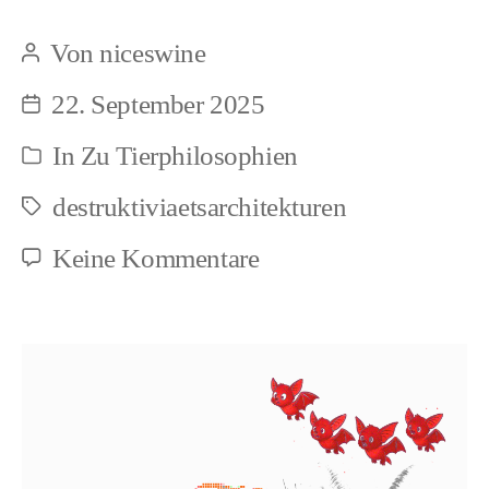
Töten
Von
niceswine
Beitragsautor
22. September 2025
Beitragsdatum
In
Zu Tierphilosophien
Kategorien
destruktiviaetsarchitekturen
Schlagwörter
zu
Keine Kommentare
Normalisiertes
Töten