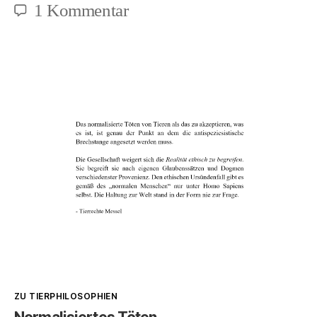
zu
1 Kommentar
Waldschutz
und
Antijagd
(1),
korrigierte
Fassung
Kategorien
ZU TIERPHILOSOPHIEN