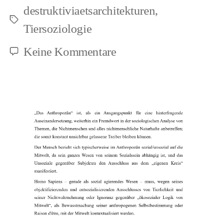
destruktiviaetsarchitekturen
,
Ozzy
Schlagwörter
Tiersoziologie
speziesistischer
Götze
zu
Keine Kommentare
Literarisch
Tierrechte
und
Punk:
Ozzy
speziesistischer
Götze