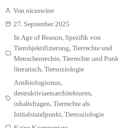
verlaufen
Von
niceswine
Beitragsautor
Formen
27. September 2025
Beitragsdatum
der
In
Age of Reason
,
Spezifik von
Entrechtung?
Tierobjektifizierung
,
Tierrechte und
Kategorien
Menschenrechte
,
Tierrechte und Punk
literarisch
,
Tiersoziologie
Antibiologismus
,
destruktiviaetsarchitekturen
,
Schlagwörter
inhaltsfragen
,
Tierrechte als
Initialstandpunkt
,
Tiersoziologie
zu
Keine Kommentare