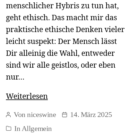
menschlicher Hybris zu tun hat,
geht ethisch. Das macht mir das
praktische ethische Denken vieler
leicht suspekt: Der Mensch lässt
Dir alleinig die Wahl, entweder
sind wir alle geistlos, oder eben
nur…
Menschliche
Weiterlesen
Hybris
Von
niceswine
14. März 2025
Beitragsautor
Beitragsdatum
und
In
Allgemein
Kategorien
Umdenken