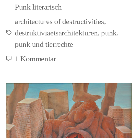
Punk literarisch
architectures of destructivities
,
destruktiviaetsarchitekturen
,
punk
,
Schlagwörter
punk und tierrechte
zu
1 Kommentar
Totenglocke
–
Objektzentriert