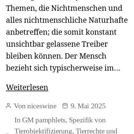
Themen, die Nichtmenschen und
alles nichtmenschliche Naturhafte
anbetreffen; die somit konstant
unsichtbar gelassene Treiber
bleiben können. Der Mensch
bezieht sich typischerweise im…
Soziologische
Weiterlesen
Implikation
Von
niceswine
9. Mai 2025
Beitragsautor
Beitragsdatum
des
In
GM pamphlets
,
Spezifik von
Anthropozänbegriffes
Tierobjektifizierung
,
Tierrechte und