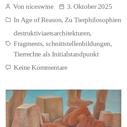
Zwei
Von
niceswine
3. Oktober 2025
Beitragsautor
Beitragsdatum
Rösslsprünge
In
Age of Reason
,
Zu Tierphilosophien
Kategorien
destruktiviaetsarchitekturen
,
Fragments
,
schnittstellenbildungen
,
Schlagwörter
Tierrechte als Initialstandpunkt
zu
Keine Kommentare
Kenntnisfragen,
Zwei
Rösslsprünge