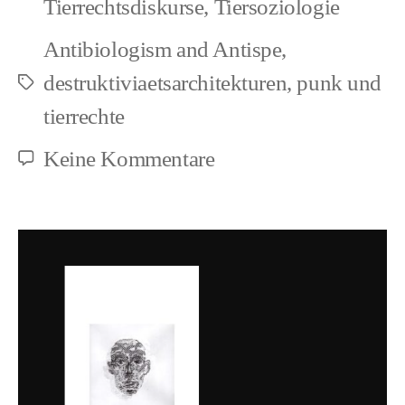
Tierrechtsdiskurse
,
Tiersoziologie
Kunst
Antibiologism and Antispe
,
destruktiviaetsarchitekturen
,
punk und
Schlagwörter
tierrechte
zu
Keine Kommentare
Grundlagen
>
Speziesismus
und
Kunst