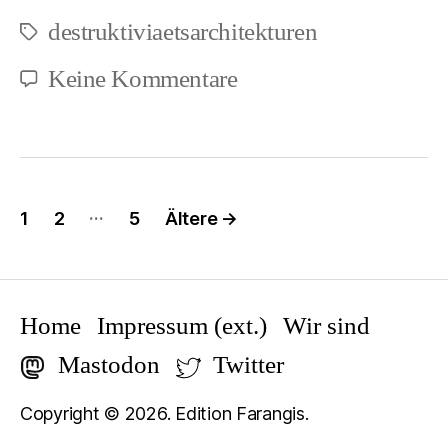
destruktiviaetsarchitekturen
Schlagwörter
zu
Keine Kommentare
Menschliche
Hybris
und
Seitennummerierung
…
1
2
5
Ältere
→
Umdenken
der
Beiträge
Home
Impressum (ext.)
Wir sind
Mastodon
Twitter
Copyright © 2026. Edition Farangis.