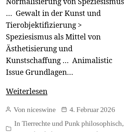
Normalisierung von Speziesismus
… Gewalt in der Kunst und
Tierobjektifizierung >
Speziesismus als Mittel von
Ästhetisierung und
Kunstschaffung … Animalistic
Issue Grundlagen…
Grundlagen
Weiterlesen
>
Von
niceswine
4. Februar 2026
Beitragsautor
Beitragsdatum
Speziesismus
In
Tierrechte und Punk philosophisch
,
und
Kategorien