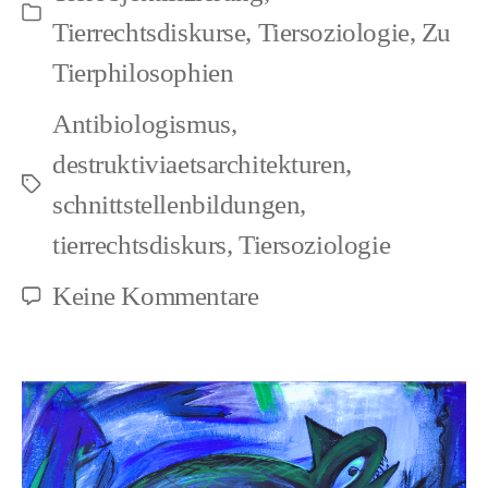
Kategorien
Tierrechtsdiskurse
,
Tiersoziologie
,
Zu
Tierphilosophien
Antibiologismus
,
destruktiviaetsarchitekturen
,
Schlagwörter
schnittstellenbildungen
,
tierrechtsdiskurs
,
Tiersoziologie
zu
Keine Kommentare
Tiersoziologie
versus
Ethologie
(1)