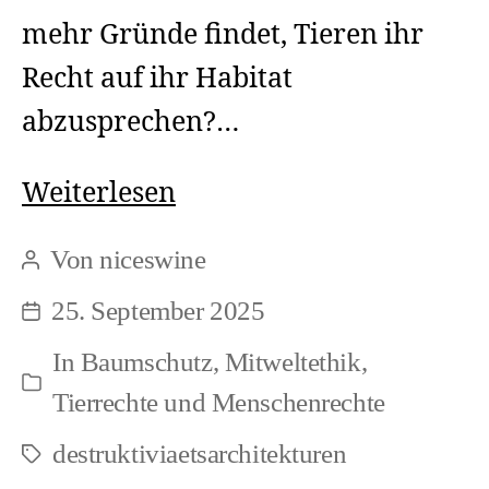
mehr Gründe findet, Tieren ihr
Recht auf ihr Habitat
abzusprechen?…
Waldschutz
Weiterlesen
und
Von
niceswine
Beitragsautor
Antijagd
25. September 2025
Beitragsdatum
(1),
In
Baumschutz
,
Mitweltethik
,
korrigierte
Kategorien
Tierrechte und Menschenrechte
Fassung
destruktiviaetsarchitekturen
Schlagwörter