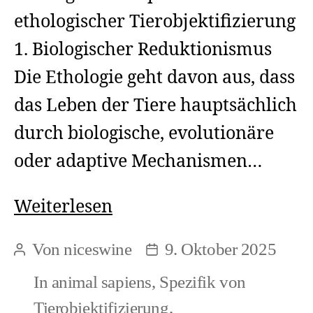
ethologischer Tierobjektifizierung
1. Biologischer Reduktionismus
Die Ethologie geht davon aus, dass
das Leben der Tiere hauptsächlich
durch biologische, evolutionäre
oder adaptive Mechanismen…
Tiersoziologie
Weiterlesen
versus
Von
niceswine
9. Oktober 2025
Beitragsautor
Beitragsdatum
Ethologie
In
animal sapiens
,
Spezifik von
(1)
Tierobjektifizierung
,