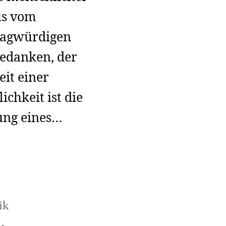
us vom
ragwürdigen
gedanken, der
eit einer
ichkeit ist die
gung eines…
ik