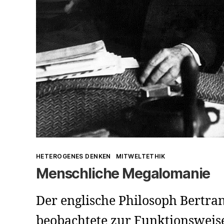
Kategorien
HETEROGENES DENKEN
MITWELTETHIK
Menschliche Megalomanie
Der englische Philosoph Bertran
beobachtete zur Funktionsweis