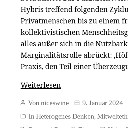
Hybris treffend folgenden Zykl
Privatmenschen bis zu einem f
kollektivistischen Menschheits
alles außer sich in die Nutzbark
Marginalitätsrolle abrückt: ‚Höfl
Praxis, den Teil einer Überzeu
Menschliche
Weiterlesen
Megalomanie
Von
niceswine
9. Januar 2024
Beitragsautor
Beitragsdatum
In
Heterogenes Denken
,
Mitwelteth
Kategorien