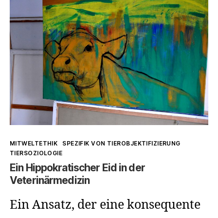
Lebensabschnitte
unter
Tierfreunden
Kategorien
MITWELTETHIK
SPEZIFIK VON TIEROBJEKTIFIZIERUNG
TIERSOZIOLOGIE
Ein Hippokratischer Eid in der
Veterinärmedizin
Ein Ansatz, der eine konsequente