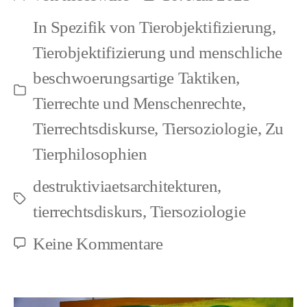
Beitragsautor
Beitragsdatum
Lebensabschnitte
In
Spezifik von Tierobjektifizierung
,
unter
Tierobjektifizierung und menschliche
Tierfreunden
beschwoerungsartige Taktiken
,
Kategorien
Tierrechte und Menschenrechte
,
Tierrechtsdiskurse
,
Tiersoziologie
,
Zu
Tierphilosophien
destruktiviaetsarchitekturen
,
Schlagwörter
tierrechtsdiskurs
,
Tiersoziologie
zu
Keine Kommentare
Die
verschiedenen