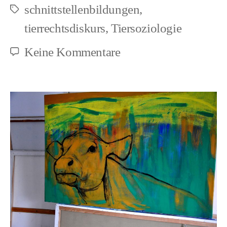
schnittstellenbildungen
,
Schlagwörter
tierrechtsdiskurs
,
Tiersoziologie
zu
Keine Kommentare
Ein
Hippokratischer
Eid
in
der
Veterinärmedizin