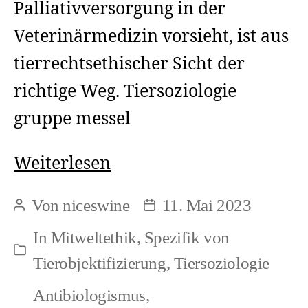
Palliativversorgung in der
Veterinärmedizin vorsieht, ist aus
tierrechtsethischer Sicht der
richtige Weg. Tiersoziologie
gruppe messel
Ein
Weiterlesen
Hippokratischer
Von
niceswine
11. Mai 2023
Beitragsautor
Beitragsdatum
Eid
In
Mitweltethik
,
Spezifik von
in
Kategorien
Tierobjektifizierung
,
Tiersoziologie
der
Antibiologismus
,
Veterinärmedizin