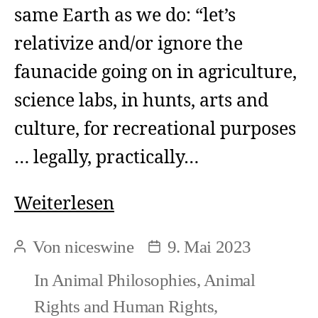
same Earth as we do: “let’s
relativize and/or ignore the
faunacide going on in agriculture,
science labs, in hunts, arts and
culture, for recreational purposes
… legally, practically…
For
Weiterlesen
your
Von
niceswine
9. Mai 2023
Beitragsautor
Beitragsdatum
Earth?
In
Animal Philosophies
,
Animal
Rights and Human Rights
,