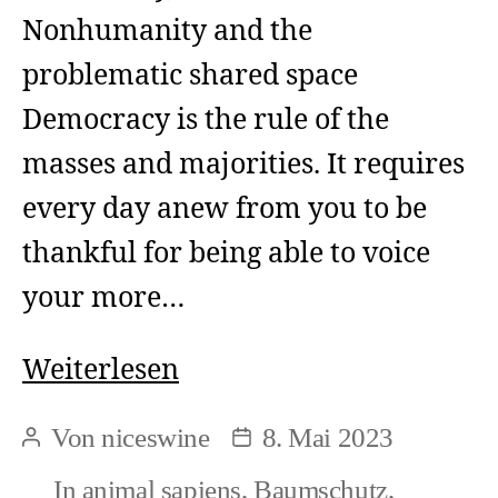
Nonhumanity and the
problematic shared space
Democracy is the rule of the
masses and majorities. It requires
every day anew from you to be
thankful for being able to voice
your more…
Democracy
Weiterlesen
(1)
Von
niceswine
8. Mai 2023
Beitragsautor
Beitragsdatum
In
animal sapiens
,
Baumschutz
,