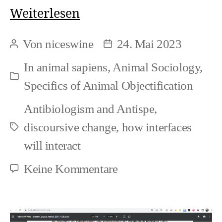
Looking
Weiterlesen
in
Von
niceswine
24. Mai 2023
Beitragsautor
Beitragsdatum
a
In
animal sapiens
,
Animal Sociology
,
fair
Kategorien
Specifics of Animal Objectification
way
Antibiologism and Antispe
,
at
discoursive change
,
how interfaces
Schlagwörter
the
will interact
level
zu
Keine Kommentare
of
Looking
experience
in