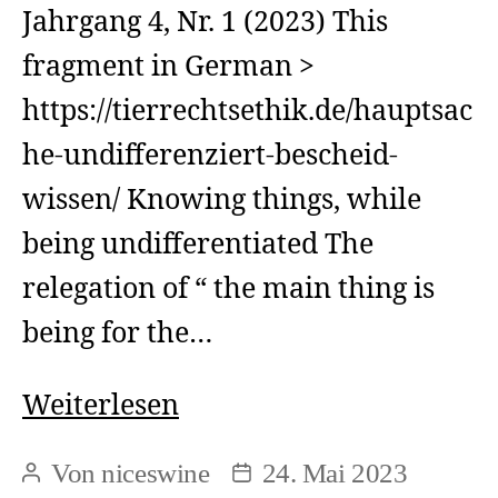
Jahrgang 4, Nr. 1 (2023) This
fragment in German >
https://tierrechtsethik.de/hauptsac
he-undifferenziert-bescheid-
wissen/ Knowing things, while
being undifferentiated The
relegation of “ the main thing is
being for the…
Knowing
Weiterlesen
things,
Von
niceswine
24. Mai 2023
Beitragsautor
Beitragsdatum
while