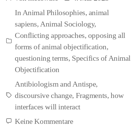
Beitragsautor
Beitragsdatum
In
Animal Philosophies
,
animal
sapiens
,
Animal Sociology
,
Conflicting approaches
,
opposing all
Kategorien
forms of animal objectification
,
questioning terms
,
Specifics of Animal
Objectification
Antibiologism and Antispe
,
discoursive change
,
Fragments
,
how
Schlagwörter
interfaces will interact
zu
Keine Kommentare
Suffering