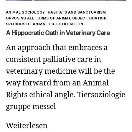
Kategorien
ANIMAL SOCIOLOGY
HABITATS AND SANCTUARISM
OPPOSING ALL FORMS OF ANIMAL OBJECTIFICATION
SPECIFICS OF ANIMAL OBJECTIFICATION
A Hippocratic Oath in Veterinary Care
An approach that embraces a
consistent palliative care in
veterinary medicine will be the
way forward from an Animal
Rights ethical angle. Tiersoziologie
gruppe messel
A
Weiterlesen