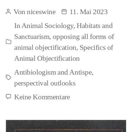
Hippocratic
Von
niceswine
11. Mai 2023
Beitragsautor
Beitragsdatum
Oath
In
Animal Sociology
,
Habitats and
in
Sanctuarism
,
opposing all forms of
Veterinary
Kategorien
animal objectification
,
Specifics of
Care
Animal Objectification
Antibiologism and Antispe
,
Schlagwörter
perspectival outlooks
zu
Keine Kommentare
A
Hippocratic
Oath