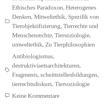
Ethisches Paradoxon
,
Heterogenes
Denken
,
Mitweltethik
,
Spezifik von
Kategorien
Tierobjektifizierung
,
Tierrechte und
Menschenrechte
,
Tiersoziologie
,
umweltethik
,
Zu Tierphilosophien
Antibiologismus
,
destruktiviaetsarchitekturen
,
Schlagwörter
Fragments
,
schnittstellenbildungen
,
tierrechtsdiskurs
,
Tiersoziologie
zu
Keine Kommentare
Democracy