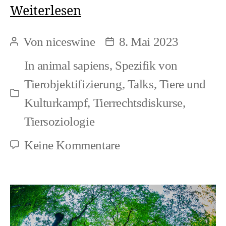
Video-
Weiterlesen
Notiz:
Von
niceswine
8. Mai 2023
Beitragsautor
Beitragsdatum
Tierbefreiung
In
animal sapiens
,
Spezifik von
(1)
Tierobjektifizierung
,
Talks
,
Tiere und
Kategorien
Kulturkampf
,
Tierrechtsdiskurse
,
Tiersoziologie
zu
Keine Kommentare
Video-
Notiz:
Tierbefreiung
(1)