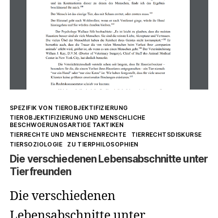
a
fair
way
at
the
level
Kategorien
of
SPEZIFIK VON TIEROBJEKTIFIZIERUNG
TIEROBJEKTIFIZIERUNG UND MENSCHLICHE
experience
BESCHWOERUNGSARTIGE TAKTIKEN
TIERRECHTE UND MENSCHENRECHTE
TIERRECHTSDISKURSE
TIERSOZIOLOGIE
ZU TIERPHILOSOPHIEN
Die verschiedenen Lebensabschnitte unter
Tierfreunden
Die verschiedenen
Lebensabschnitte unter