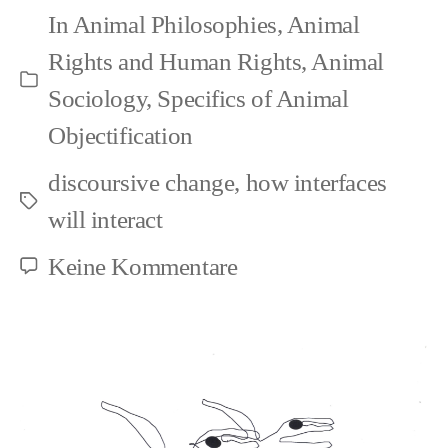
In
Animal Philosophies
,
Animal
being
Rights and Human Rights
,
Animal
undifferentiated
Kategorien
Sociology
,
Specifics of Animal
Objectification
discoursive change
,
how interfaces
Schlagwörter
will interact
zu
Keine Kommentare
Knowing
things,
while
being