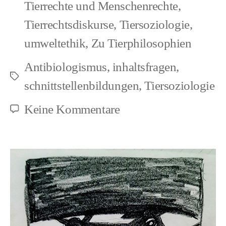
Tierrechte und Menschenrechte
,
Tierrechtsdiskurse
,
Tiersoziologie
,
umweltethik
,
Zu Tierphilosophien
Antibiologismus
,
inhaltsfragen
,
Schlagwörter
schnittstellenbildungen
,
Tiersoziologie
zu
Keine Kommentare
Wessen
Natur?