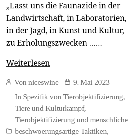
„Lasst uns die Faunazide in der
Landwirtschaft, in Laboratorien,
in der Jagd, in Kunst und Kultur,
zu Erholungszwecken ……
Wessen
Weiterlesen
Natur?
Von
niceswine
9. Mai 2023
Beitragsautor
Beitragsdatum
In
Spezifik von Tierobjektifizierung
,
Tiere und Kulturkampf
,
Tierobjektifizierung und menschliche
beschwoerungsartige Taktiken
,
Kategorien