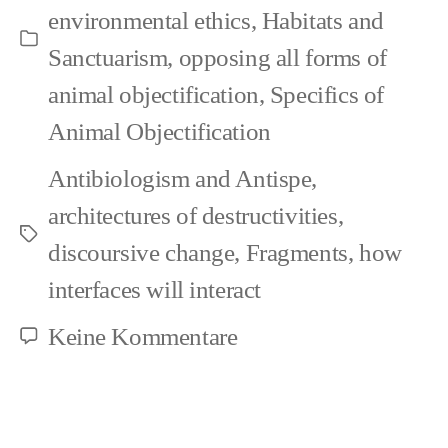
environmental ethics
,
Habitats and
Kategorien
Sanctuarism
,
opposing all forms of
animal objectification
,
Specifics of
Animal Objectification
Antibiologism and Antispe
,
architectures of destructivities
,
Schlagwörter
discoursive change
,
Fragments
,
how
interfaces will interact
zu
Keine Kommentare
For
your
Earth?