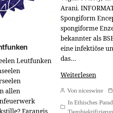
Arani. INFORMA
Spongiform Encep
spongiforme Enze
bekannter als BSE
htfunken
eine infektiöse u
das…
elen Leutfunken
hseelen
Aus
Weiterlesen
rseelen
unse
Von
niceswine
n allen
Beitragsautor
B
Tierr
enfeuerwerk
In
Ethisches Para
Info
Kategorien
stille? Farangis
Tierobjektifizieru