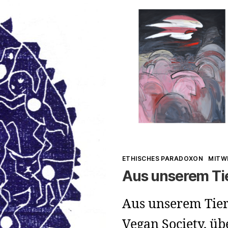
Kategorien
ETHISCHES PARADOXON
MITW
Aus unserem Tie
Aus unserem Tierr
Vegan Society, üb