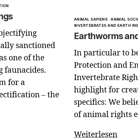
TION
ings
Kategorien
ANIMAL SAPIENS
ANIMAL SOC
INVERTEBRATES AND EARTH RI
bjectifying
Earthworms and
cally sanctioned
In particular to 
 as one of the
Protection and E
 faunacides.
Invertebrate Righ
m for a
highlight for crea
ctification – the
specifics: We bel
of animal rights 
Eart
Weiterlesen