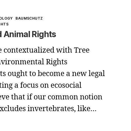
IOLOGY
BAUMSCHUTZ
GHTS
 Animal Rights
be contextualized with Tree
nvironmental Rights
ts ought to become a new legal
ting a focus on ecosocial
ieve that if our common notion
excludes invertebrates, like…
hworms