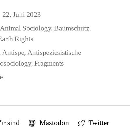
22. Juni 2023
eitragsdatum
al
Animal Sociology
,
Baumschutz
,
s
Earth Rights
 Antispe
,
Antispeziesistische
osociology
,
Fragments
zu
e
Earthworms
and
Animal
Rights
ir sind
Mastodon
Twitter