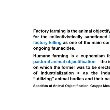
Farangis
Yegane
Arani:
Leuchtfunken