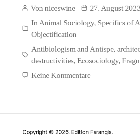
Killings,
Von
niceswine
27. August 202
Beitragsautor
Beitragsdatum
Pastoral
In
Animal Sociology
,
Specifics of 
Killings
Kategorien
Objectification
Antibiologism and Antispe
,
archite
Schlagwörter
destructivities
,
Ecosociology
,
Fragm
zu
Keine Kommentare
Factory
Killings,
Pastoral
Killings
Copyright © 2026. Edition Farangis.