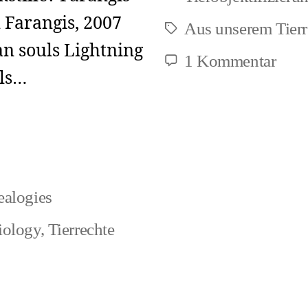
BSE
 Farangis, 2007
Aus unserem Tierr
Schlagwörter
 souls Lightning
zu
1 Kommentar
uls…
Aus
unse
Tier
Info
BSE
alogies
iology
,
Tierrechte