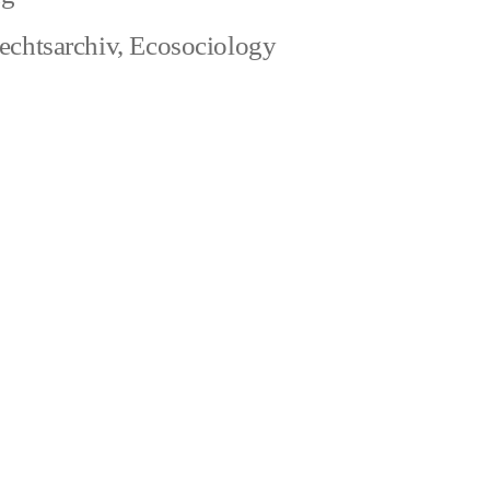
echtsarchiv
,
Ecosociology
rem
rechtsarchiv: