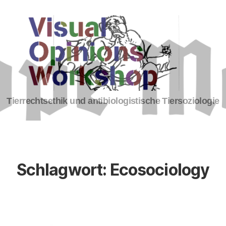
Tierrechte
Tierrechtsethik und antibiologistische Tiersoziologie
Schlagwort:
Ecosociology