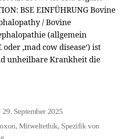
TION: BSE EINFÜHRUNG Bovine
halopathy / Bovine
phalopathie (allgemein
 oder ‚mad cow disease‘) ist
nd unheilbare Krankheit die
rem
29. September 2025
eitragsdatum
echtsarchiv:
doxon
,
Mitweltethik
,
Spezifik von
ng