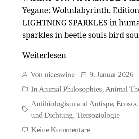
Yegane: Wohnlabyrinth, Edition
LIGHTNING SPARKLES in human
sparkles in beetle souls bird so
Farangis
Weiterlesen
Yegane
Von
niceswine
9. Januar 2026
Beitragsautor
Beitragsdatum
Arani:
In
Animal Philosophies
,
Animal The
Kategorien
Leuchtfunken
Antibiologism and Antispe
,
Ecosoc
Schlagwörter
und Dichtung
,
Tiersoziologie
zu
Keine Kommentare