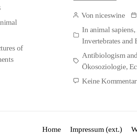
3
and
Von
niceswine
Beitragsautor
B
Anim
Animal
In
animal sapiens
,
Right
Kategorien
Invertebrates and 
ctures of
Antibiologism and
ents
Schlagwörter
Ökosoziologie
,
Ec
Keine Kommentar
Home
Impressum (ext.)
W