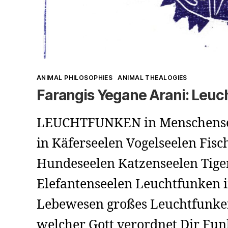
Kategorien
ANIMAL PHILOSOPHIES
ANIMAL THEALOGIES
Farangis Yegane Arani: Leuc
LEUCHTFUNKEN in Menschense
in Käferseelen Vogelseelen Fisc
Hundeseelen Katzenseelen Tige
Elefantenseelen Leuchtfunken i
Lebewesen großes Leuchtfunk
welcher Gott verordnet Dir Funk