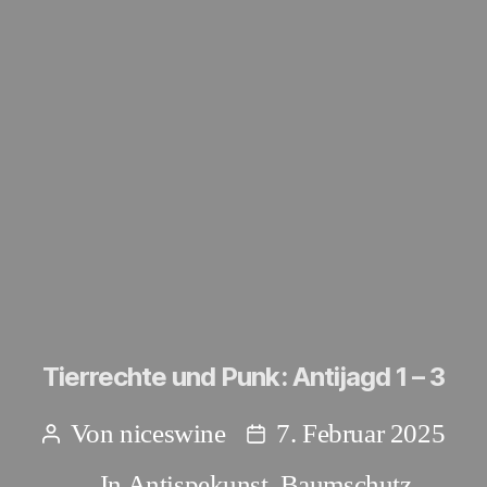
Tierrechte und Punk: Antijagd 1 – 3
Von
niceswine
7. Februar 2025
Beitragsautor
Beitragsdatum
In
Antispekunst
,
Baumschutz
,