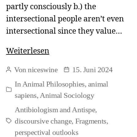
partly consciously b.) the
intersectional people aren’t even
intersectional since they value…
Single
Weiterlesen
Issue
Von
niceswine
15. Juni 2024
Beitragsautor
Beitragsdatum
vs.
In
Animal Philosophies
,
animal
Intersectional
Kategorien
sapiens
,
Animal Sociology
vs.
Antibiologism and Antispe
,
Real
discoursive change
,
Fragments
,
Schlagwörter
Antispe
perspectival outlooks