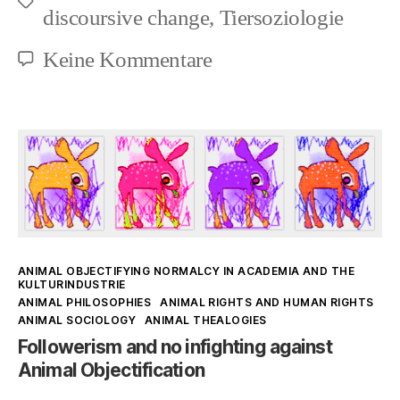
Schlagwörter
discoursive change
,
Tiersoziologie
zu
Keine Kommentare
Ich
denke
also
müsste
ich
unsichtbar
Kategorien
ANIMAL OBJECTIFYING NORMALCY IN ACADEMIA AND THE
sein
KULTURINDUSTRIE
ANIMAL PHILOSOPHIES
ANIMAL RIGHTS AND HUMAN RIGHTS
ANIMAL SOCIOLOGY
ANIMAL THEALOGIES
Followerism and no infighting against
Animal Objectification