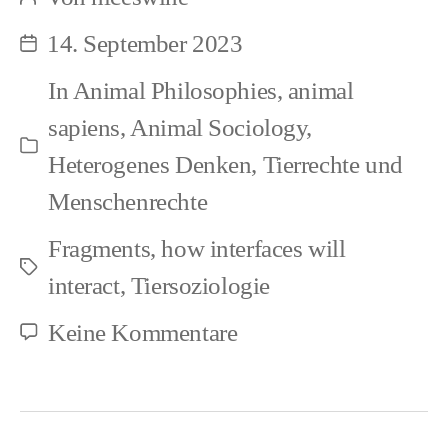
Beitragsautor
amongst
14. September 2023
Beitragsdatum
Animal
In
Animal Philosophies
,
animal
Societies
sapiens
,
Animal Sociology
,
Kategorien
Heterogenes Denken
,
Tierrechte und
Menschenrechte
Fragments
,
how interfaces will
Schlagwörter
interact
,
Tiersoziologie
zu
Keine Kommentare
Human
Societies
amongst