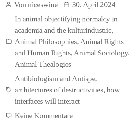
Von
niceswine
30. April 2024
Beitragsautor
Beitragsdatum
no
In
animal objectifying normalcy in
infighting
academia and the kulturindustrie
,
against
Animal Philosophies
,
Animal Rights
Kategorien
Animal
and Human Rights
,
Animal Sociology
,
Objectification
Animal Thealogies
Antibiologism and Antispe
,
architectures of destructivities
,
how
Schlagwörter
interfaces will interact
zu
Keine Kommentare
Followerism