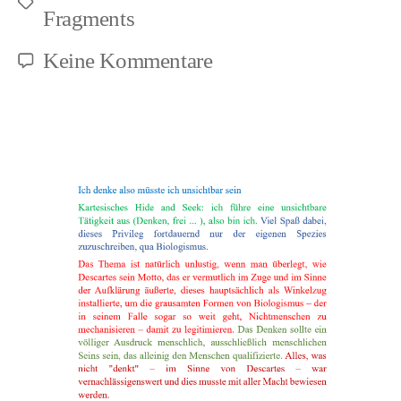
Schlagwörter
Fragments
zu
Keine Kommentare
Thinkism
(1)