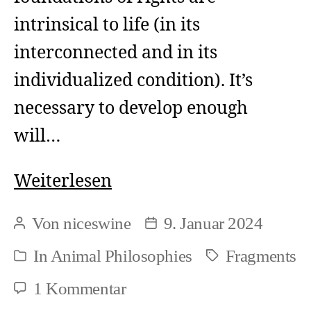
intrinsical to life (in its
interconnected and in its
individualized condition). It’s
necessary to develop enough
will…
Rights
Weiterlesen
of
Von
niceswine
9. Januar 2024
Beitragsautor
Beitragsdatum
Being
In
Animal Philosophies
Fragments
Schlagwörter
Kategorien
zu
1 Kommentar