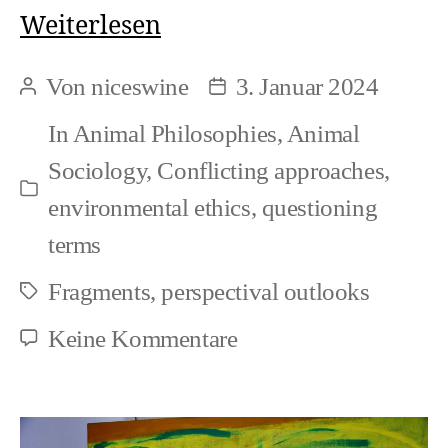
Gemeinschaft
Weiterlesen
/
Von
niceswine
3. Januar 2024
Beitragsautor
Beitragsdatum
Community
In
Animal Philosophies
,
Animal
and
Sociology
,
Conflicting approaches
,
Conflict
Kategorien
environmental ethics
,
questioning
terms
Fragments
,
perspectival outlooks
Schlagwörter
zu
Keine Kommentare
Gemeinschaft
/