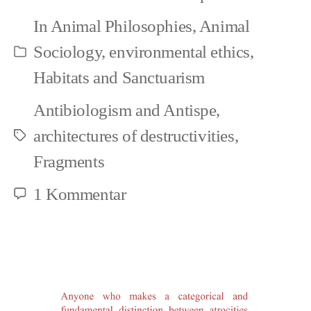
Rights
In
Animal Philosophies
,
Animal
Environmental
Sociology
,
environmental ethics
,
Kategorien
Rights
Habitats and Sanctuarism
Link
Antibiologism and Antispe
,
architectures of destructivities
,
Schlagwörter
Fragments
zu
1 Kommentar
The
Animal
Rights
Environmental