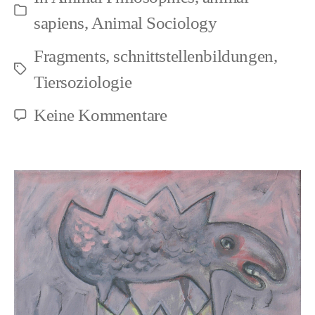
Kategorien
sapiens
,
Animal Sociology
Fragments
,
schnittstellenbildungen
,
Schlagwörter
Tiersoziologie
zu
Keine Kommentare
Atrocities