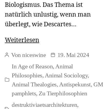
Biologismus. Das Thema ist
natürlich unlustig, wenn man
überlegt, wie Descartes…
Ich
Weiterlesen
denke
Von
niceswine
19. Mai 2024
Beitragsautor
Beitragsdatum
also
In
Age of Reason
,
Animal
müsste
Philosophies
,
Animal Sociology
,
ich
Kategorien
Animal Thealogies
,
Antispekunst
,
GM
unsichtbar
pamphlets
,
Zu Tierphilosophien
sein
destruktiviaetsarchitekturen
,