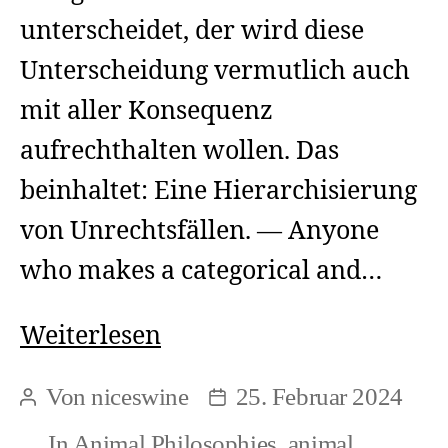
unterscheidet, der wird diese
Unterscheidung vermutlich auch
mit aller Konsequenz
aufrechthalten wollen. Das
beinhaltet: Eine Hierarchisierung
von Unrechtsfällen. — Anyone
who makes a categorical and…
Atrocities
Weiterlesen
Von
niceswine
25. Februar 2024
Beitragsautor
Beitragsdatum
In
Animal Philosophies
,
animal