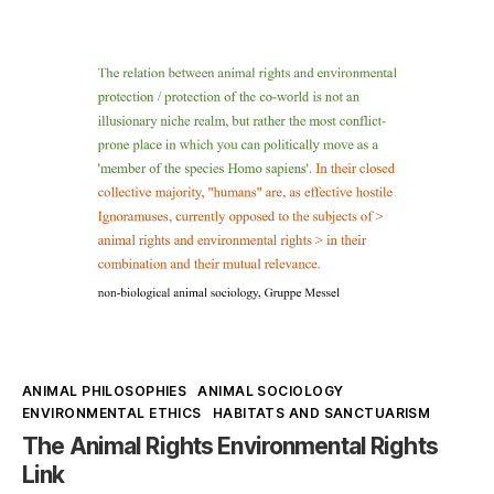
and
no
infighting
against
Animal
Objectification
Kategorien
ANIMAL PHILOSOPHIES
ANIMAL SOCIOLOGY
ENVIRONMENTAL ETHICS
HABITATS AND SANCTUARISM
The Animal Rights Environmental Rights
Link