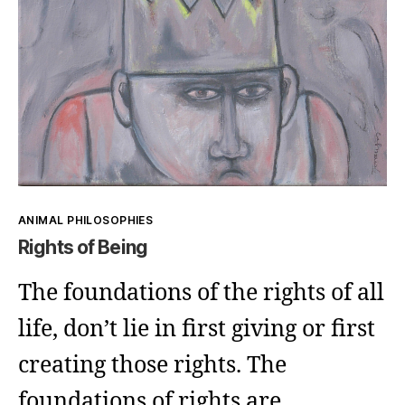
Kategorien
ANIMAL PHILOSOPHIES
Rights of Being
The foundations of the rights of all
life, don’t lie in first giving or first
creating those rights. The
foundations of rights are