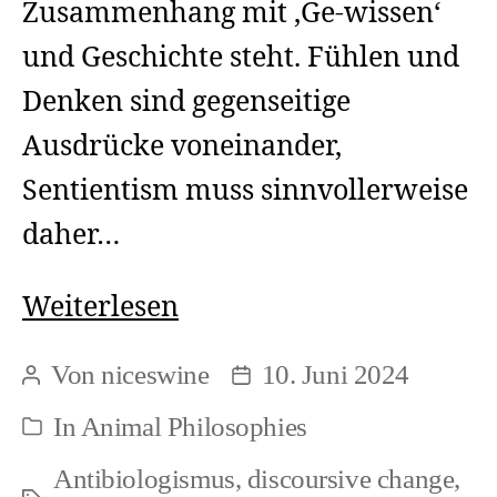
Zusammenhang mit ‚Ge-wissen‘
und Geschichte steht. Fühlen und
Denken sind gegenseitige
Ausdrücke voneinander,
Sentientism muss sinnvollerweise
daher…
Thinkism
Weiterlesen
(1)
Von
niceswine
10. Juni 2024
Beitragsautor
Beitragsdatum
In
Animal Philosophies
Kategorien
Antibiologismus
,
discoursive change
,