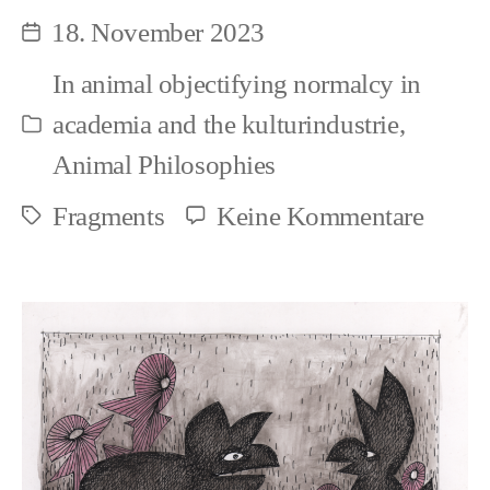
18. November 2023
Beitragsdatum
In
animal objectifying normalcy in
academia and the kulturindustrie
,
Kategorien
Animal Philosophies
zu
Fragments
Keine Kommentare
Schlagwörter
Parall