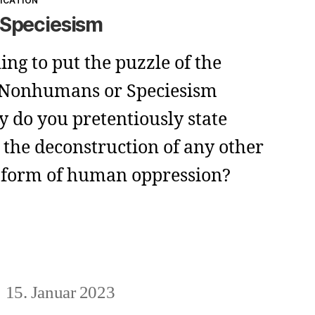
FICATION
Speciesism
ling to put the puzzle of the
of Nonhumans or Speciesism
y do you pretentiously state
the deconstruction of any other
r form of human oppression?
s
15. Januar 2023
eitragsdatum