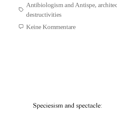
Antibiologism and Antispe
,
archite
Schlagwörter
destructivities
zu
Keine Kommentare
Social
Animal
Portrayals
(1)