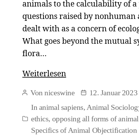
animals to the calculability of 
questions raised by nonhuman a
dealt with as a concern of ecolog
What goes beyond the mutual s
flora…
Social
Weiterlesen
Animal
Von
niceswine
12. Januar 2023
Beitragsautor
Beitragsdatum
Portrayals
In
animal sapiens
,
Animal Sociolog
(1)
ethics
,
opposing all forms of animal 
Kategorien
Specifics of Animal Objectification