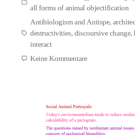
Kategorien
all forms of animal objectification
Antibiologism and Antispe
,
archite
destructivities
,
discoursive change
,
Schlagwörter
interact
zu
Keine Kommentare
Antispeciesism
is
here