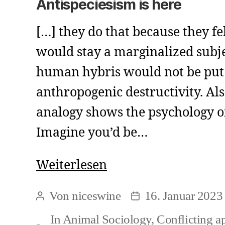
Antispeciesism is here
[…] they do that because they fe
would stay a marginalized subje
human hybris would not be put 
anthropogenic destructivity. Also
analogy shows the psychology 
Imagine you’d be…
Antispeciesism
Weiterlesen
is
Von
niceswine
16. Januar 2023
Beitragsautor
Beitragsdatum
here
In
Animal Sociology
,
Conflicting a