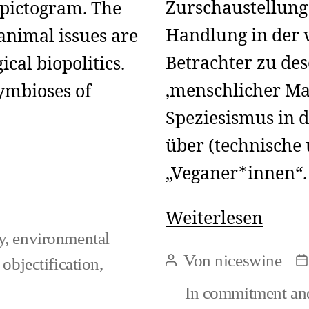
Zurschaustellung 
a pictogram. The
Handlung in der v
nimal issues are
Betrachter zu des
ical biopolitics.
‚menschlicher Ma
ymbioses of
Speziesismus in 
über (technische 
„Veganer*innen“
Antis
Weiterlesen
y
,
environmental
und
Von
niceswine
objectification
,
Beitragsautor
B
Kunst
In
commitment an
klapp