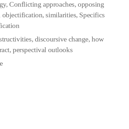
gy
,
Conflicting approaches
,
opposing
esism
 objectification
,
similarities
,
Specifics
ication
structivities
,
discoursive change
,
how
ract
,
perspectival outlooks
zu
e
What
makes
up
Speciesism