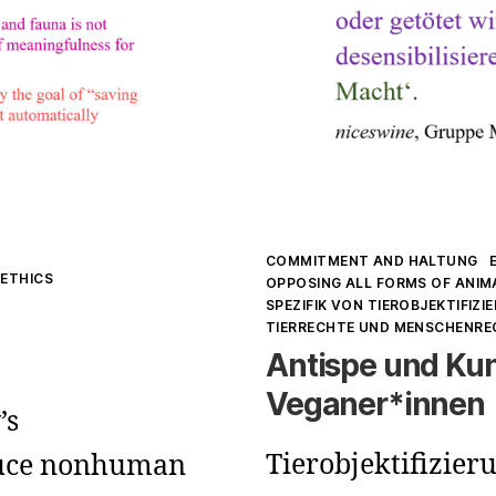
Kategorien
COMMITMENT AND HALTUNG
ETHICS
OPPOSING ALL FORMS OF ANIM
SPEZIFIK VON TIEROBJEKTIFIZI
TIERRECHTE UND MENSCHENRE
Antispe und Kuns
Veganer*innen
’s
Tierobjektifizier
duce nonhuman