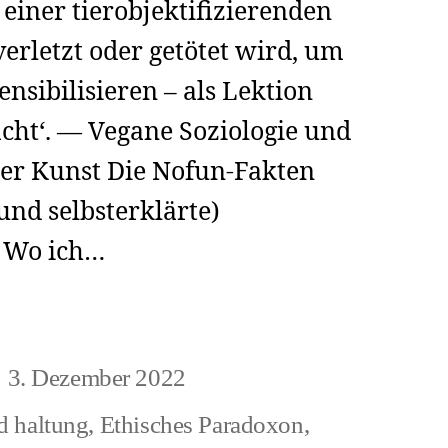
einer tierobjektifizierenden
erletzt oder getötet wird, um
ensibilisieren – als Lektion
cht‘. — Vegane Soziologie und
der Kunst Die Nofun-Fakten
und selbsterklärte)
. Wo ich…
pe
3. Dezember 2022
eitragsdatum
,
d haltung
,
Ethisches Paradoxon
,
t