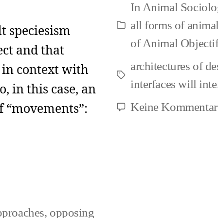
In
Animal Sociolo
Speci
all forms of animal
Kategorien
lt speciesism
of Animal Objectif
ct and that
architectures of de
in context with
Schlagwörter
interfaces will inte
, in this case, an
Keine Kommentar
of “movements”:
pproaches
,
opposing