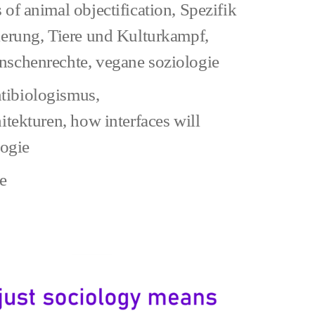
 of animal objectification
,
Spezifik
ierung
,
Tiere und Kulturkampf
,
nschenrechte
,
vegane soziologie
en
tibiologismus
,
ner*innen
hitekturen
,
how interfaces will
logie
zu
e
Antispe
und
Kunst,
klappt
nicht