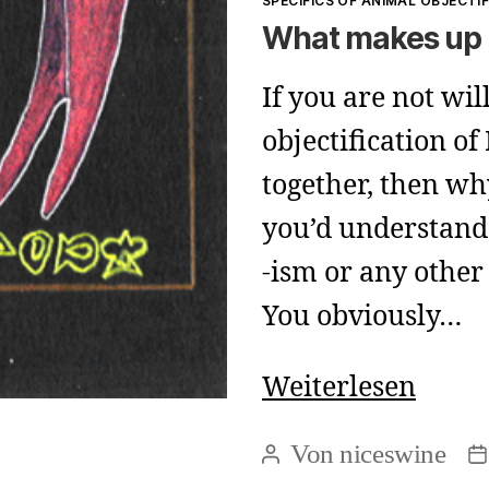
SPECIFICS OF ANIMAL OBJECTI
What makes up 
If you are not wil
objectification 
together, then wh
you’d understand 
-ism or any othe
You obviously…
What
Weiterlesen
make
Von
niceswine
Beitragsautor
B
up