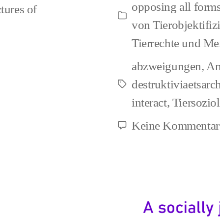
opposing all forms
ctures of
nicht
Kategorien
von Tierobjektifiz
bei
Tierrechte und Me
einig
abzweigungen
,
An
Vega
destruktiviaetsarc
Schlagwörter
interact
,
Tiersozio
Keine Kommentar