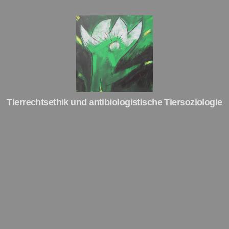
Tierrechte
Tierrechtsethik und antibiologistische Tiersoziologie