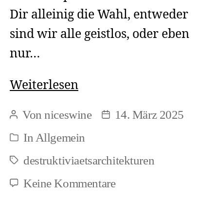
Dir alleinig die Wahl, entweder
sind wir alle geistlos, oder eben
nur…
Menschliche
Weiterlesen
Hybris
Von
niceswine
14. März 2025
Beitragsautor
Beitragsdatum
und
In
Allgemein
Kategorien
Umdenken
destruktiviaetsarchitekturen
Schlagwörter
zu
Keine Kommentare
Menschliche