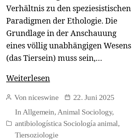
Verhältnis zu den speziesistischen
Paradigmen der Ethologie. Die
Grundlage in der Anschauung
eines völlig unabhängigen Wesens
(das Tiersein) muss sein,…
Tiersoziologische
Weiterlesen
Grundlagen
Von
niceswine
22. Juni 2025
Beitragsautor
Beitragsdatum
klären
In
Allgemein
,
Animal Sociology
,
/
antibiologística Sociología animal
,
Kategorien
Clarify
Tiersoziologie