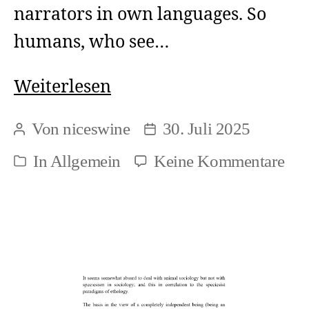
narrators in own languages. So
humans, who see…
Pamphlet:
Weiterlesen
Individual
Von
niceswine
30. Juli 2025
Beitragsautor
Beitragsdatum
narrations
zu
In
Allgemein
Keine Kommentare
Kategorien
in
Pam
different
Ind
languages
nar
in
diff