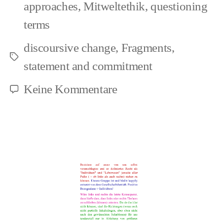
approaches
,
Mitweltethik
,
questioning
terms
discoursive change
,
Fragments
,
Schlagwörter
statement and commitment
zu
Keine Kommentare
Exclamation:
Hatred
in
combination
with
vileness