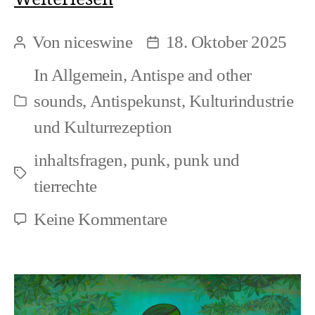
Aktivismus-
Von
niceswine
18. Oktober 2025
Beitragsautor
Beitragsdatum
Themen:
In
Allgemein
,
Antispe and other
Wie
sounds
,
Antispekunst
,
Kulturindustrie
Kategorien
man
und Kulturrezeption
Lieder
inhaltsfragen
,
punk
,
punk und
schreiben
Schlagwörter
tierrechte
kann
zu
Keine Kommentare
DIY
Aktivismus-
Themen: