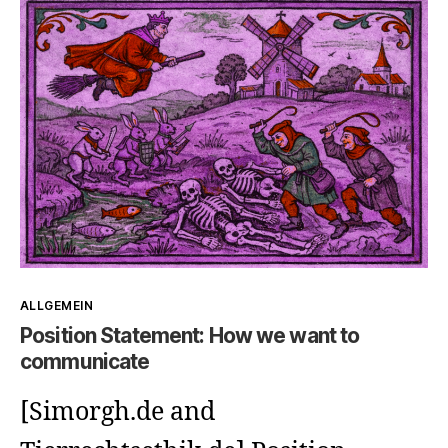
Warum
richten
sollten
(wenn
wir
Menschen
unseren
nicht
Blick
mal
auf
einander
Tiere
anschauen
richten
Kategorien
ALLGEMEIN
wollen)?
(wenn
Position Statement: How we want to
Menschen
communicate
nicht
[Simorgh.de and
mal