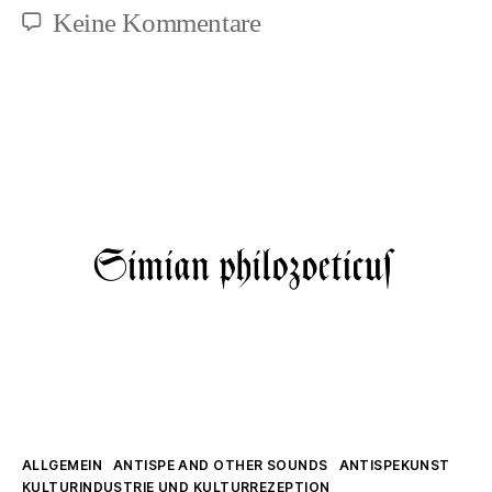
zu
Keine Kommentare
Pal
in
jüngeren
Jahren
Kategorien
ALLGEMEIN
ANTISPE AND OTHER SOUNDS
ANTISPEKUNST
KULTURINDUSTRIE UND KULTURREZEPTION