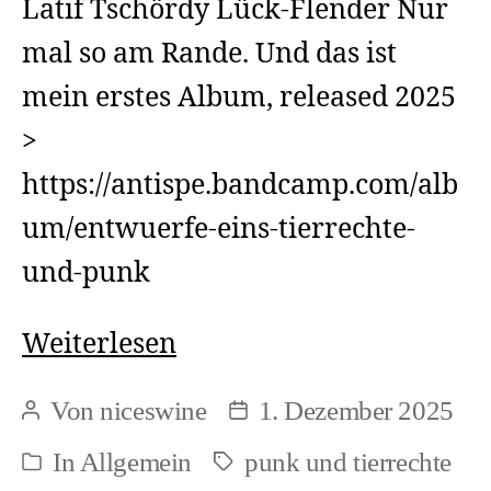
Latif Tschördy Lück-Flender Nur
mal so am Rande. Und das ist
mein erstes Album, released 2025
>
https://antispe.bandcamp.com/alb
um/entwuerfe-eins-tierrechte-
und-punk
Pal
Weiterlesen
in
Von
niceswine
1. Dezember 2025
Beitragsautor
Beitragsdatum
jüngeren
In
Allgemein
punk und tierrechte
Schlagwörter
Kategorien
Jahren