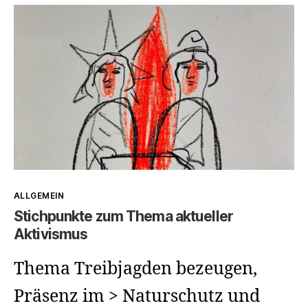
Hybris
und
Umdenken
Kategorien
ALLGEMEIN
Stichpunkte zum Thema aktueller
Aktivismus
Thema Treibjagden bezeugen,
Präsenz im > Naturschutz und