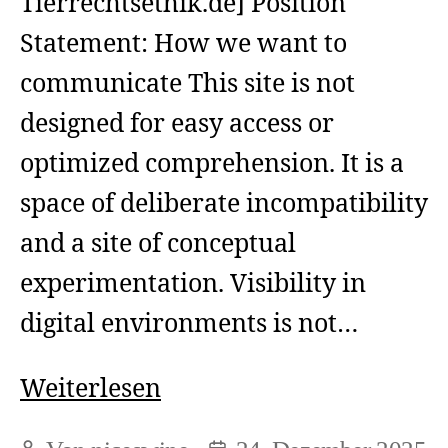
Tierrechtsethik.de] Position
einander
Statement: How we want to
anschauen
communicate This site is not
wollen)?
designed for easy access or
optimized comprehension. It is a
space of deliberate incompatibility
and a site of conceptual
experimentation. Visibility in
digital environments is not…
Position
Weiterlesen
Statement: