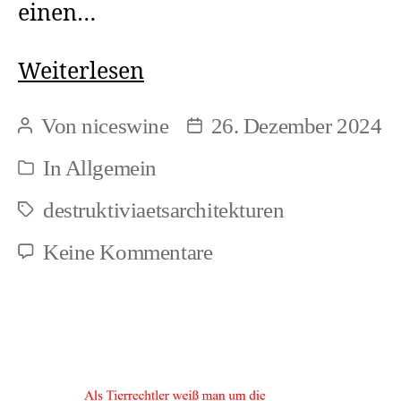
einen…
Stichpunkte
Weiterlesen
zum
Von
niceswine
26. Dezember 2024
Beitragsautor
Beitragsdatum
Thema
In
Allgemein
Kategorien
aktueller
destruktiviaetsarchitekturen
Aktivismus
Schlagwörter
zu
Keine Kommentare
Stichpunkte
zum
Thema
aktueller