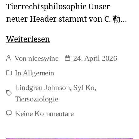
Tierrechtsphilosophie Unser
neuer Header stammt von C. 勒…
Syl
Weiterlesen
Ko:
Von
niceswine
24. April 2026
Beitragsautor
Beitragsdatum
Warum
In
Allgemein
Kategorien
sollten
Lindgren Johnson
,
Syl Ko
,
wir
Schlagwörter
Tiersoziologie
unseren
Blick
zu
Keine Kommentare
Syl
auf
Ko:
Tiere