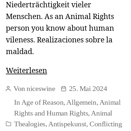
Niederträchtigkeit vieler
Menschen. As an Animal Rights
person you know about human
vileness. Realizaciones sobre la
maldad.
Exclamation:
Weiterlesen
Hatred
Von
niceswine
25. Mai 2024
Beitragsautor
Beitragsdatum
in
In
Age of Reason
,
Allgemein
,
Animal
combination
Rights and Human Rights
,
Animal
with
Thealogies
,
Antispekunst
,
Conflicting
Kategorien
vileness