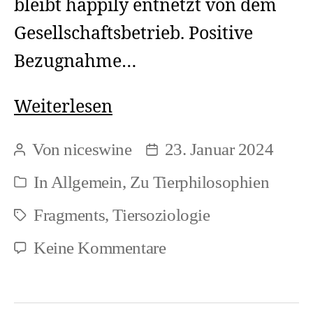
bleibt happily entnetzt von dem
Gesellschaftsbetrieb. Positive
Bezugnahme…
Wie
Weiterlesen
nun
Von
niceswine
23. Januar 2024
Beitragsautor
Beitragsdatum
links
In
Allgemein
,
Zu Tierphilosophien
Kategorien
oder
Fragments
,
Tiersoziologie
rechts
Schlagwörter
zu
Keine Kommentare
Wie
nun