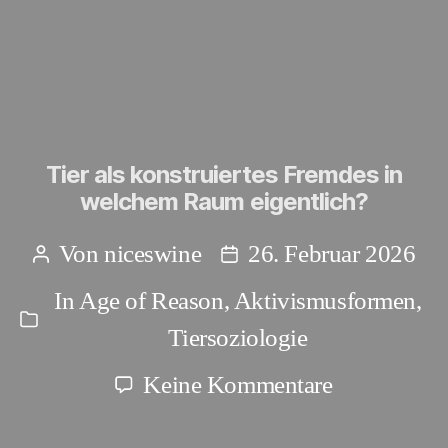
Tier als konstruiertes Fremdes in
welchem Raum eigentlich?
Von
niceswine
26. Februar 2026
Beitragsautor
Beitragsdatum
In
Age of Reason
,
Aktivismusformen
,
Kategorien
Tiersoziologie
zu
Keine Kommentare
Tier