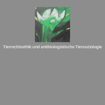
Tierrechte
Tierrechtsethik und antibiologistische Tiersoziologie