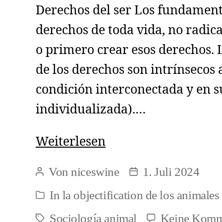
Derechos del ser Los fundament
derechos de toda vida, no radic
o primero crear esos derechos.
de los derechos son intrínsecos a
condición interconectada y en s
individualizada).…
Fragmentos
Weiterlesen
sobre
Von
niceswine
1. Juli 2024
Beitragsautor
Beitragsdatum
sociología
In
la objectification de los animales
Kategorien
animal
Sociología animal
Keine Komm
y