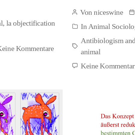
corre
Von
niceswine
Beitragsautor
B
betw
l
,
la objectification
In
Animal Sociol
Kategorien
desoc
Antibiologism and
and
zu
Keine Kommentare
Schlagwörter
animal
biolo
La
Keine Kommentar
correlación
entre
desocialización
y
biologización