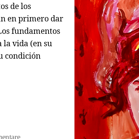
os de los
an en primero dar
 Los fundamentos
 la vida (en su
u condición
zu
entare