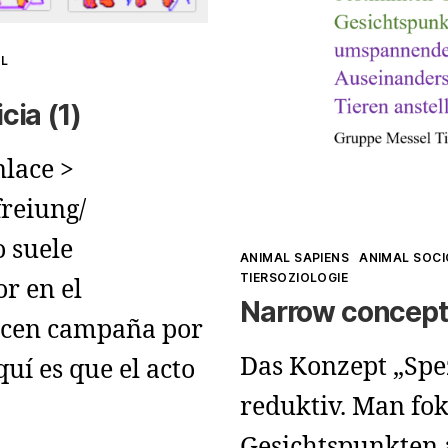
AL
cia (1)
nlace >
freiung/
o suele
Kategorien
ANIMAL SAPIENS
ANIMAL SOC
TIERSOZIOLOGIE
r en el
Narrow concept
acen campaña por
Das Konzept „Spezi
uí es que el acto
reduktiv. Man fo
Gesichtspunkten 