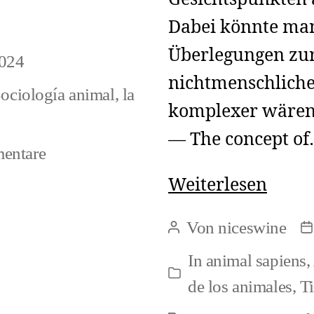
Dabei könnte ma
Überlegungen zu
024
nichtmenschlichen
Sociología animal
,
la
komplexer wären.
— The concept o
zu
entare
El
Narr
Weiterlesen
motor
conce
Von
niceswine
debe
Beitragsautor
B
Speci
ser
In
animal sapiens
,
Kategorien
el
de los animales
,
Ti
de