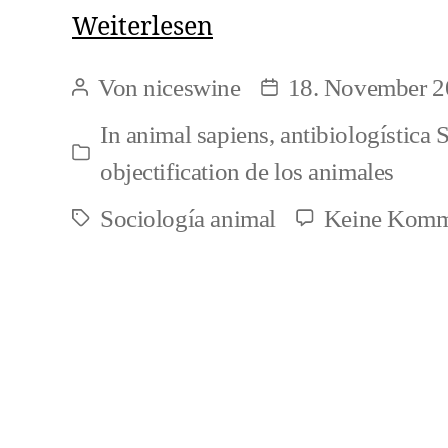
El
Weiterlesen
motor
Von
niceswine
18. November 2
Beitragsautor
Beitragsdatum
debe
In
animal sapiens
,
antibiologística 
ser
Kategorien
objectification de los animales
el
Sociología animal
Keine Komm
de
Schlagwörter
la
justicia
(1)