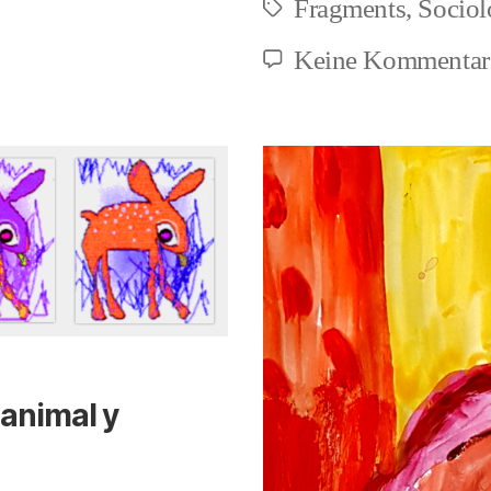
Fragments
,
Sociol
Schlagwörter
la
Keine Kommentar
justicia
(1)
 animal y