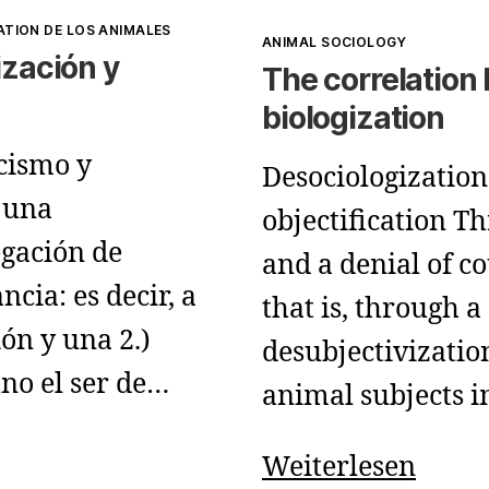
ATION DE LOS ANIMALES
Kategorien
ANIMAL SOCIOLOGY
ización y
The correlation
biologization
cismo y
Desociologization
 una
objectification T
egación de
and a denial of co
cia: es decir, a
that is, through a
ión y una 2.)
desubjectivization
ino el ser de…
animal subjects i
The
Weiterlesen