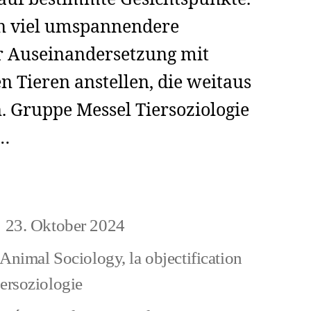
n viel umspannendere
r Auseinandersetzung mit
 Tieren anstellen, die weitaus
 Gruppe Messel Tiersoziologie
f…
ow
pt
23. Oktober 2024
eitragsdatum
es
Animal Sociology
,
la objectification
ersoziologie