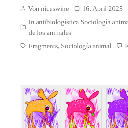
correlación
Von
niceswine
16. April 2025
Beitragsautor
Beitragsdatum
entre
In
antibiologística Sociología anima
desocialización
Kategorien
de los animales
y
Fragments
,
Sociología animal
biologización
Schlagwörter