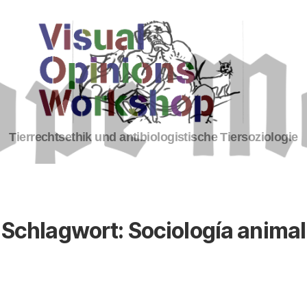
Tierrechte
Tierrechtsethik und antibiologistische Tiersoziologie
Schlagwort:
Sociología animal