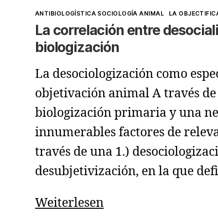
Kategorien
ANTIBIOLOGÍSTICA SOCIOLOGÍA ANIMAL
LA OBJECTIFIC
La correlación entre desocial
biologización
La desociologización como espe
objetivación animal A través de
biologización primaria y una n
innumerables factores de relevan
través de una 1.) desociologizac
desubjetivización, en la que def
La
Weiterlesen