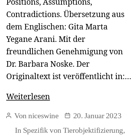
Positions, Assumptions,
Contradictions. Übersetzung aus
dem Englischen: Gita Marta
Yegane Arani. Mit der
freundlichen Genehmigung von
Dr. Barbara Noske. Der
Originaltext ist veröffentlicht in:…
Barbara
Weiterlesen
Noske:
Von
niceswine
20. Januar 2023
Beitragsautor
Beitragsdatum
Zwei
In
Spezifik von Tierobjektifizierung
,
Bewegungen