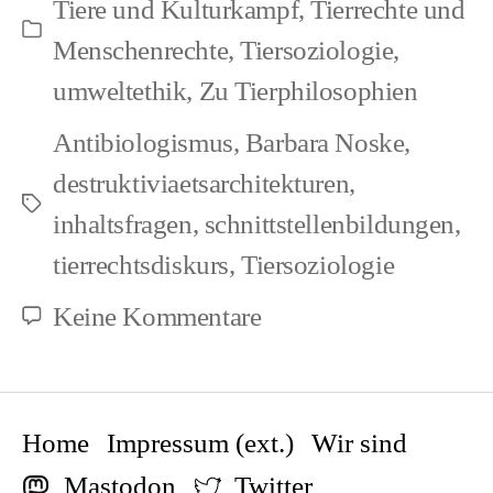
Tiere und Kulturkampf
,
Tierrechte und
und
Kategorien
Menschenrechte
,
Tiersoziologie
,
die
umweltethik
,
Zu Tierphilosophien
Mensch-
Antibiologismus
,
Barbara Noske
,
Tier-
destruktiviaetsarchitekturen
,
Kontinuität:
Schlagwörter
inhaltsfragen
,
schnittstellenbildungen
,
Positionen,
tierrechtsdiskurs
,
Tiersoziologie
Annahmen,
zu
Keine Kommentare
Widersprüche
Barbara
Noske:
Zwei
Home
Impressum (ext.)
Wir sind
Bewegungen
Mastodon
Twitter