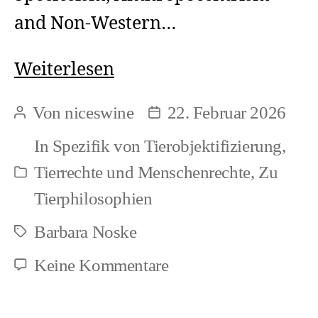
and Non-Western…
Barbara
Weiterlesen
Noske:
Von
niceswine
22. Februar 2026
Beitragsautor
Beitragsdatum
Speziesismus,
In
Spezifik von Tierobjektifizierung
,
Anthropozentrismus
Tierrechte und Menschenrechte
,
Zu
Kategorien
und
Tierphilosophien
nichtwestliche
Barbara Noske
Schlagwörter
Kulturen
zu
Keine Kommentare
Barbara
Noske: