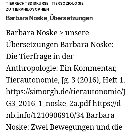
Kategorien
TIERRECHTSDISKURSE
TIERSOZIOLOGIE
Speziesismus,
ZU TIERPHILOSOPHIEN
Barbara Noske, Übersetzungen
Anthropozentrismus
und
Barbara Noske > unsere
nichtwestliche
Übersetzungen Barbara Noske:
Kulturen
Die Tierfrage in der
Anthropologie: Ein Kommentar,
Tierautonomie, Jg. 3 (2016), Heft 1.
https://simorgh.de/tierautonomie/J
G3_2016_1_noske_2a.pdf https://d-
nb.info/1210906910/34 Barbara
Noske: Zwei Bewegungen und die