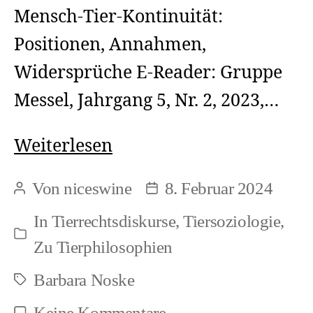
Mensch-Tier-Kontinuität:
Positionen, Annahmen,
Widersprüche E-Reader: Gruppe
Messel, Jahrgang 5, Nr. 2, 2023,…
Barbara
Weiterlesen
Noske,
Von
niceswine
8. Februar 2024
Beitragsautor
Beitragsdatum
Übersetzungen
In
Tierrechtsdiskurse
,
Tiersoziologie
,
Kategorien
Zu Tierphilosophien
Barbara Noske
Schlagwörter
zu
Keine Kommentare