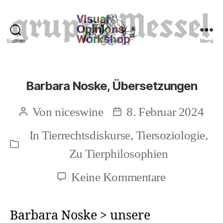
Suchen
Menü
Tierrechte
Barbara Noske, Übersetzungen
Von
niceswine
8. Februar 2024
Beitragsautor
Beitragsdatum
In
Tierrechtsdiskurse
,
Tiersoziologie
,
Kategorien
Zu Tierphilosophien
zu
Keine Kommentare
Barbara
Noske,
Barbara Noske > unsere