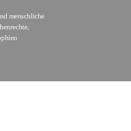
 und menschliche
henrechte
,
ophien
gen