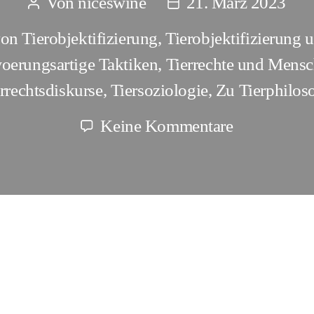
Von
niceswine
21. März 2023
Beitragsautor
Beitragsdatum
on Tierobjektifizierung
,
Tierobjektifizierung
oerungsartige Taktiken
,
Tierrechte und Mensc
rrechtsdiskurse
,
Tiersoziologie
,
Zu Tierphilos
zu
Keine Kommentare
Feststellun
(2)