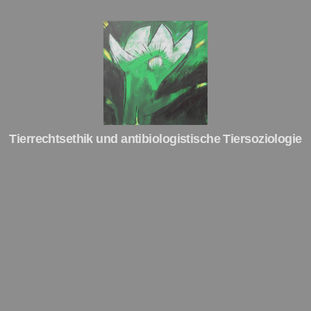
Tierrechte
Tierrechtsethik und antibiologistische Tiersoziologie