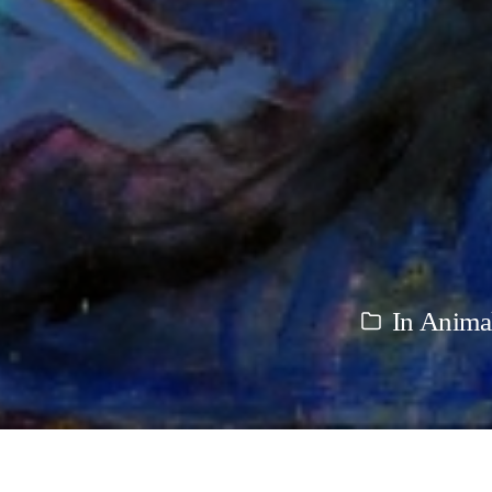
In
Animal
Kategorien