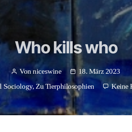
Who kills who
Von
niceswine
18. März 2023
Beitragsautor
Beitragsdatum
 Sociology
,
Zu Tierphilosophien
Keine