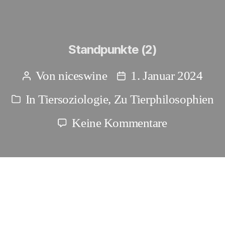
Standpunkte (2)
Von
niceswine
1. Januar 2024
Beitragsautor
Beitragsdatum
In
Tiersoziologie
,
Zu Tierphilosophien
Kategorien
zu
Keine Kommentare
Standpunkt
(2)