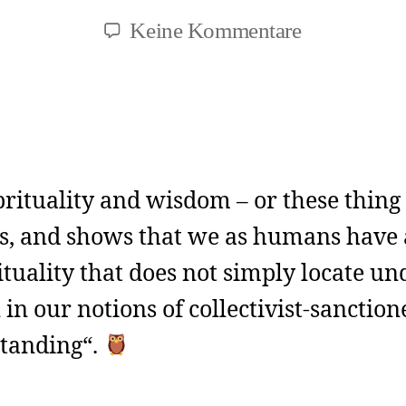
zu
Keine Kommentare
Animal
Spirituality
in
own
open
ituality and wisdom – or these thing
terms
rs, and shows that we as humans have
ituality that does not simply locate u
n our notions of collectivist-sanction
standing“.