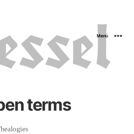
Menü
open terms
healogies