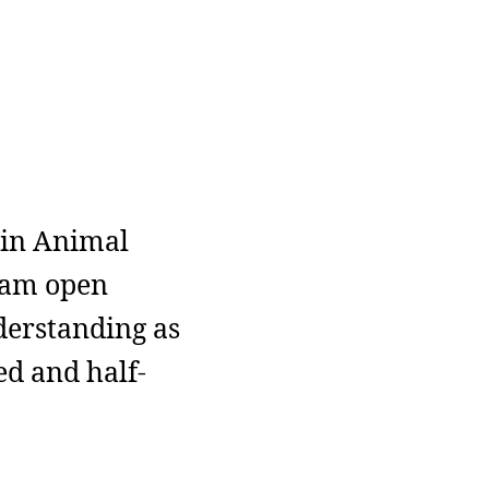
 in Animal
 am open
nderstanding as
ed and half-