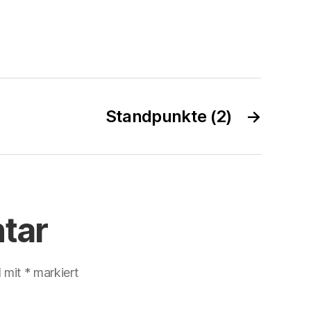
Standpunkte (2)
→
tar
d mit
*
markiert