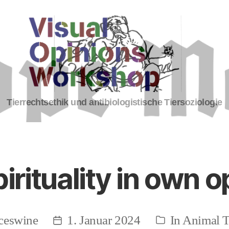
Tierrechte
Tierrechtsethik und antibiologistische Tiersoziologie
irituality in own 
ceswine
1. Januar 2024
In
Animal T
autor
Beitragsdatum
Kategorien