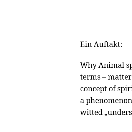
Ein Auftakt:
Why Animal spr
terms – matte
concept of spir
a phenomenon i
witted „under