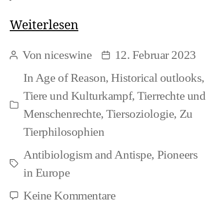
Deus
Weiterlesen
est
Von
niceswine
12. Februar 2023
Beitragsautor
Beitragsdatum
anima
In
Age of Reason
,
Historical outlooks
,
brutorum
Tiere und Kulturkampf
,
Tierrechte und
Kategorien
Menschenrechte
,
Tiersoziologie
,
Zu
Tierphilosophien
Antibiologism and Antispe
,
Pioneers
Schlagwörter
in Europe
zu
Keine Kommentare
Deus