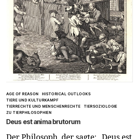
Kategorien
AGE OF REASON
HISTORICAL OUTLOOKS
TIERE UND KULTURKAMPF
TIERRECHTE UND MENSCHENRECHTE
TIERSOZIOLOGIE
ZU TIERPHILOSOPHIEN
Deus est anima brutorum
Der Philosoph, der sagte: „Deus est