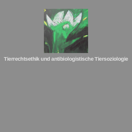
Tierrechte
Tierrechtsethik und antibiologistische Tiersoziologie