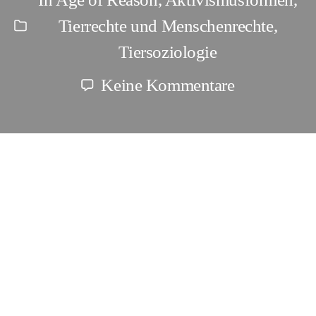
Tierrechte und Menschenrechte
,
Kategorien
Tiersoziologie
zu
Keine Kommentare
Infighting
und
Aktivismus
Themen > Infighting und
Symptomarb
Aktivismusformen >
vs.
Symptomarbeit vs. Direct Action
Direct
Action