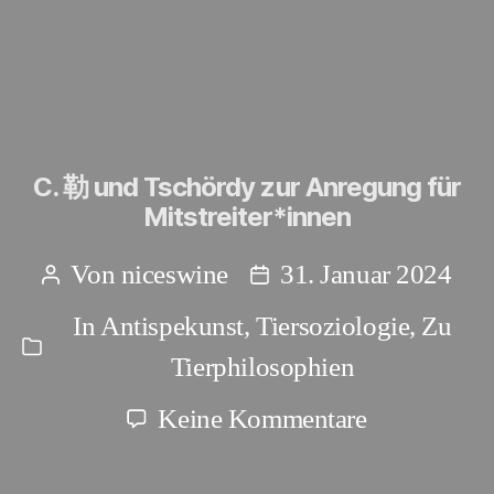
C. 勒 und Tschördy zur Anregung für
Mitstreiter*innen
Von
niceswine
31. Januar 2024
Beitragsautor
Beitragsdatum
In
Antispekunst
,
Tiersoziologie
,
Zu
Kategorien
Tierphilosophien
zu
Keine Kommentare
C.