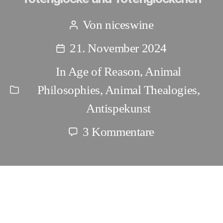
Von
niceswine
Beitragsautor
21. November 2024
Beitragsdatum
In
Age of Reason
,
Animal
Philosophies
,
Animal Thealogies
,
Kategorien
Antispekunst
zu
3 Kommentare
Totenglocke
und
Totenglöckch