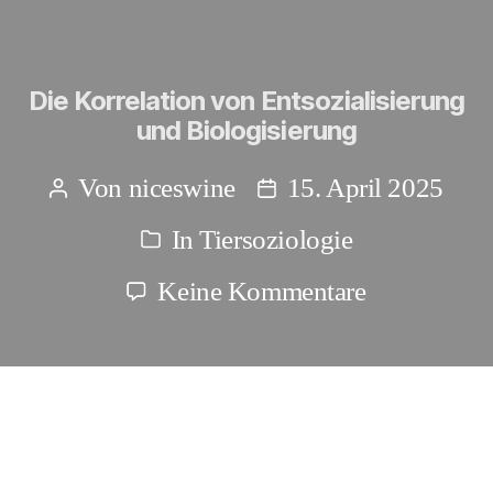
Die Korrelation von Entsozialisierung
und Biologisierung
Von
niceswine
15. April 2025
Beitragsautor
Beitragsdatum
In
Tiersoziologie
Kategorien
zu
Keine Kommentare
Die
Korrelation
von
Entsozialis