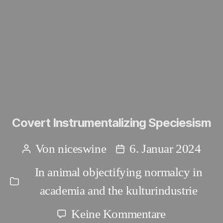
Covert Instrumentalizing Speciesism
Von
niceswine
6. Januar 2024
Beitragsautor
Beitragsdatum
In
animal objectifying normalcy in
Kategorien
academia and the kulturindustrie
zu
Keine Kommentare