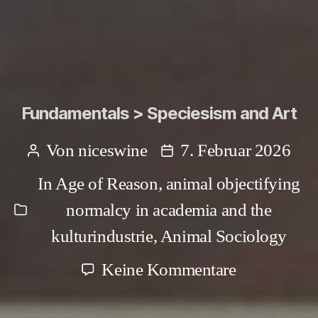
Fundamentals > Speciesism and Art
Von
niceswine
7. Februar 2026
Beitragsautor
Beitragsdatum
In
Age of Reason
,
animal objectifying
normalcy in academia and the
Kategorien
kulturindustrie
,
Animal Sociology
zu
Keine Kommentare
Fundamenta