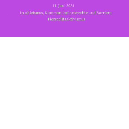
11. Juni 2024
In
Ableismus
,
Kommunikationsrechte und Barriere
,
Tierrechtsaktivismus
We all need a frame politically, sociologically, that we
give ourselves, that we form and shape ourselves …
Wir alle benötigen einen Rahmen, ein
Rahmenwerk, das uns einkleidet, politisch,
soziologisch, das wir uns selbst verleihen, das wir
selber formen. Den eigenen Begriff der eigenen
Identität als ein „Ich“, als Individualität zum
Ausdruck bringen in der Lebenspraxis. Eigene