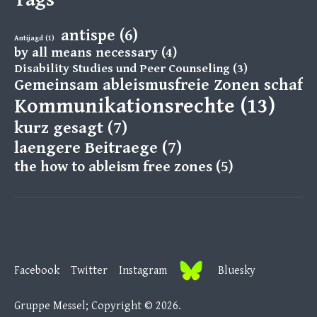
antispe
(6)
Antijagd
(1)
by all means necessary
(4)
Disability Studies und Peer Counseling
(3)
Gemeinsam ableismusfreie Zonen schaff
Kommunikationsrechte
(13)
kurz gesagt
(7)
laengere Beitraege
(7)
the how to ableism free zones
(5)
Facebook
Twitter
Instagram
B
Facebook
Twitter
Instagram
Bluesky
l
u
Gruppe Messel; Copyright © 2026.
e