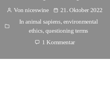
Von
niceswine
21. Oktober 2022
Beitragsautor
Beitragsdatum
In
animal sapiens
,
environmental
Kategorien
ethics
,
questioning terms
zu
1 Kommentar
Being
and
sensing