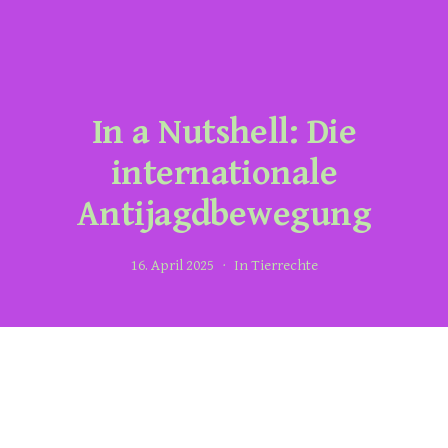
In a Nutshell: Die
internationale
Antijagdbewegung
16. April 2025
In
Tierrechte
Antispe Ability 2025 / 1, S. 21.