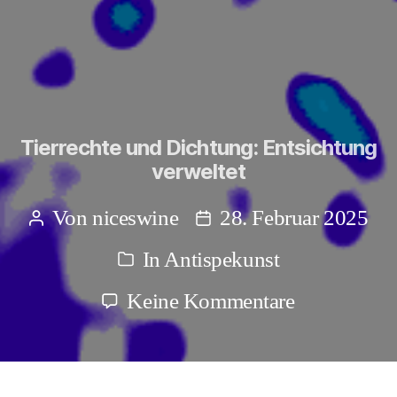
Tierrechte und Dichtung: Entsichtung
verweltet
Von
niceswine
28. Februar 2025
Beitragsautor
Beitragsdatum
In
Antispekunst
Kategorien
zu
Keine Kommentare
Tierrechte
und