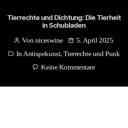
Tierrechte und Dichtung: Die Tierheit
in Schubladen
Von
niceswine
5. April 2025
Beitragsautor
Beitragsdatum
In
Antispekunst
,
Tierrechte und Punk
Kategorien
zu
Keine Kommentare
Tierrechte
und
Dichtung:
Die
Tierheit