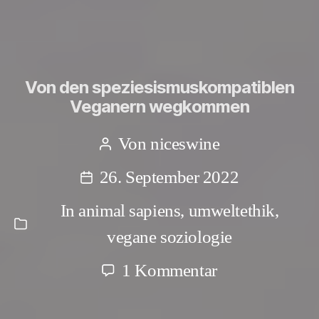
Von den speziesismuskompatiblen
Veganern wegkommen
Von
niceswine
Beitragsautor
26. September 2022
Beitragsdatum
In
animal sapiens
,
umweltethik
,
Kategorien
vegane soziologie
zu
1 Kommentar
Von