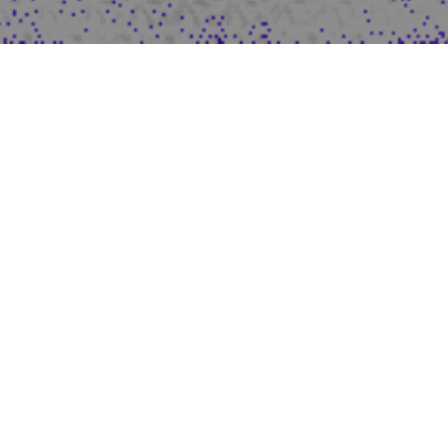
Manifest
der
Unauffindba
Das Manifest >
Manifest der
Kontinuität
Unauffindbarkeit.
1.1
Kontinuitätenvision 1.1
> nimmt
die Bedingung der Sichtbarkeit
selbst ins Visier: Es versteht
Unauffindbarkeit nicht als
Mangel, sondern als epistemische
Haltung, die sich der Normierung
und Machtlogik algorithmischer