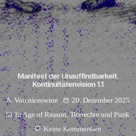
Manifest der Unauffindbarkeit.
Kontinuitätenvision 1.1
Von
niceswine
20. Dezember 2025
Beitragsautor
Beitragsdatum
In
Age of Reason
,
Tierrechte und Punk
Kategorien
zu
Keine Kommentare