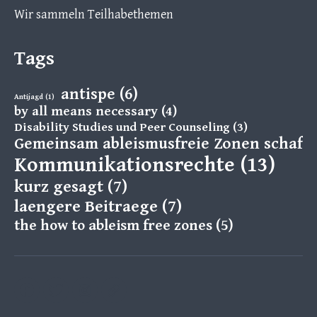
Wir sammeln Teilhabethemen
Tags
antispe
(6)
Antijagd
(1)
by all means necessary
(4)
Disability Studies und Peer Counseling
(3)
Gemeinsam ableismusfreie Zonen schaff
Kommunikationsrechte
(13)
kurz gesagt
(7)
laengere Beitraege
(7)
the how to ableism free zones
(5)
Facebook
Twitter
Instagram
B