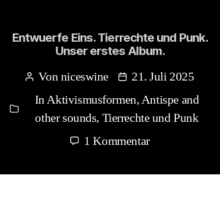
Entwuerfe Eins. Tierrechte und Punk.
Unser erstes Album.
Von
niceswine
21. Juli 2025
Beitragsautor
Beitragsdatum
In
Aktivismusformen
,
Antispe and
Kategorien
other sounds
,
Tierrechte und Punk
zu
1 Kommentar
Entwuerfe
Eins.
Tierrechte
und