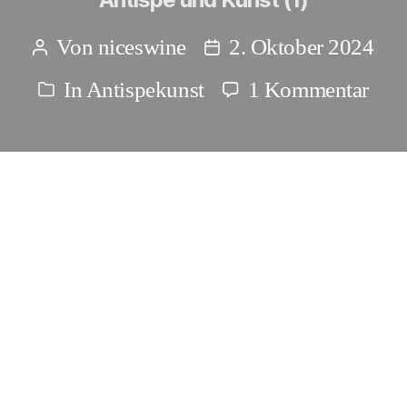
Von
niceswine
2. Oktober 2024
Beitragsautor
Beitragsdatum
zu
In
Antispekunst
1 Kommentar
Kategorien
Ant
und
Kun
(1)