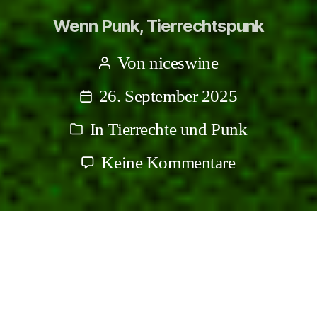
Wenn Punk, Tierrechtspunk
Von
niceswine
Beitragsautor
26. September 2025
Beitragsdatum
In
Tierrechte und Punk
Kategorien
zu
Keine Kommentare
Wenn
Punk,
Tierrechtsp
Nur mal ne kurze Info zu dem,
was hier an Antispe und Antijagd,
Tierrechten, Antispeziesismus