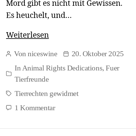
Mord gibt es nicht mit Gewissen.
Es heuchelt, und…
Animal
Weiterlesen
Rights
Von
niceswine
20. Oktober 2025
Beitragsautor
Beitragsdatum
Dedications
In
Animal Rights Dedications
,
Fuer
–
Kategorien
Tierfreunde
Es
Tierrechten gewidmet
heuchelt
Schlagwörter
2
zu
1 Kommentar
Animal
(Remix)
Rights