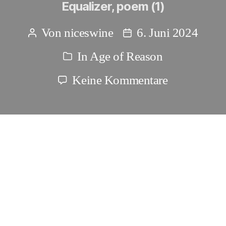
Equalizer, poem (1)
Von
niceswine
6. Juni 2024
Beitragsautor
Beitragsdatum
In
Age of Reason
Kategorien
zu
Keine Kommentare
Equalizer,
poem
(1)